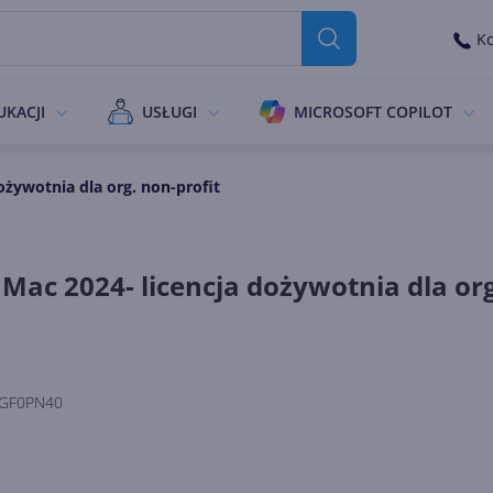
Ko
UKACJI
USŁUGI
MICROSOFT COPILOT
ożywotnia dla org. non-profit
Mac 2024- licencja dożywotnia dla org
GF0PN40