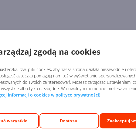
arządzaj zgodą na cookies
asteczka, tzw. pliki cookies, aby nasza strona działała niezawodnie i ofe
sługę.Ciasteczka pomagają nam też w wyświetlaniu spersonalizowanych 
asowanych do Twoich zainteresowań. Możesz zarządzać ustawieniami co
 wszystkie albo tylko niezbędne. W dowolnym momencie możesz zmieni
ęcej informacji o cookies w polityce prywatności)
uć wszystkie
Dostosuj
Zaakceptuj w
ych Ekspertów