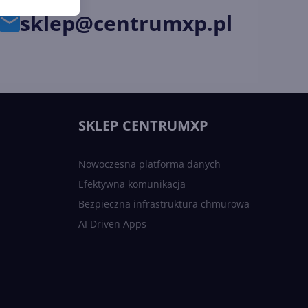
sklep@centrumxp.pl
SKLEP CENTRUMXP
Nowoczesna platforma danych
Efektywna komunikacja
Bezpieczna infrastruktura chmurowa
AI Driven Apps