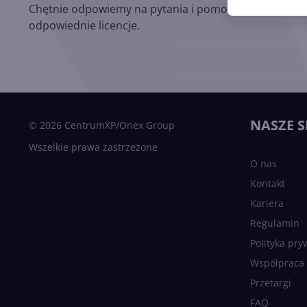
Chętnie odpowiemy na pytania i pomożemy dobrać
odpowiednie licencje.
NASZE S
© 2026 CentrumXP/Onex Group
Wszelkie prawa zastrzeżone
O nas
Kontakt
Kariera
Regulamin
Polityka pry
Współpraca
Przetargi
FAQ