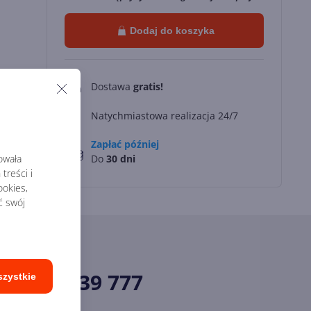
Dodaj do koszyka
Dostawa
gratis!
0
Natychmiastowa realizacja 24/7
Zapłać później
rowała
Do
30 dni
treści i
okies,
ć swój
34 33 39 777
szystkie