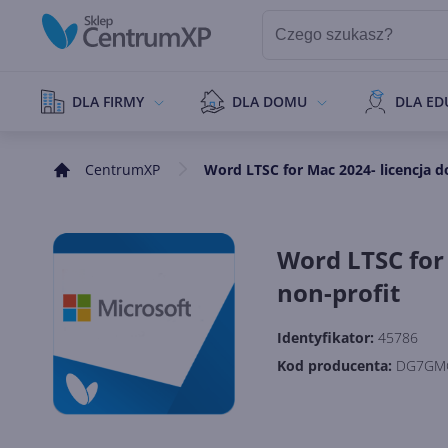
DLA FIRMY
DLA DOMU
DLA ED
CentrumXP
Word LTSC for Mac 2024- licencja d
Word LTSC for 
non-profit
Identyfikator:
45786
Kod producenta:
DG7GM