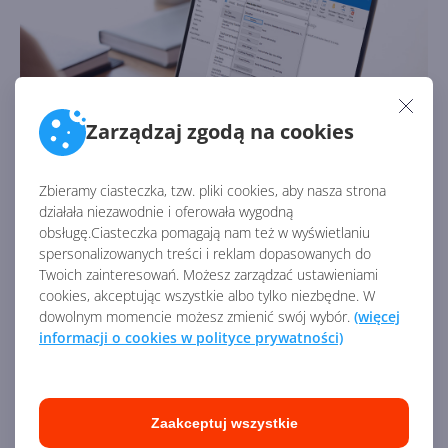
Zarządzaj zgodą na cookies
Zbieramy ciasteczka, tzw. pliki cookies, aby nasza strona
działała niezawodnie i oferowała wygodną
Możemy także w ramach udostępniania skonfigurować
obsługę.Ciasteczka pomagają nam też w wyświetlaniu
dostęp do kalendarza prezesa, który będzie zarządzany
spersonalizowanych treści i reklam dopasowanych do
przez asystentkę lub sekretarkę. W kontekście pracy z
Twoich zainteresowań. Możesz zarządzać ustawieniami
cookies, akceptując wszystkie albo tylko niezbędne. W
kalendarzem, poczta e-mail Exchange pozwala na
dowolnym momencie możesz zmienić swój wybór.
(więcej
zakładanie zasobów (samochód służbowy, projektor, sale
informacji o cookies w polityce prywatności)
konferencyjne) i wykorzystywania ich przez pracowników
w ramach planowania spotkań w kalendarzu. Sam
kalendarz wyposażony został w niezwykle przydatną
funkcję, jaką jest Asystent planowania. Pozwala on
Zaakceptuj wszystkie