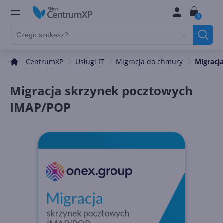
0
CentrumXP
Usługi IT
Migracja do chmury
Migracj
Migracja skrzynek pocztowych
IMAP/POP