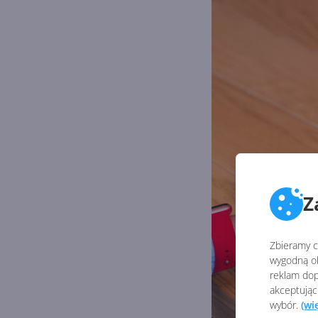
Z
Zbieramy ci
wygodną ob
reklam dop
akceptując
wybór.
(wi