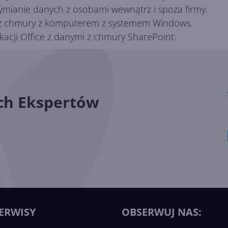
ymianie danych z osobami wewnątrz i spoza firmy.
h z chmury z komputerem z systemem Windows.
ikacji Office z danymi z chmury SharePoint.
ych Ekspertów
ERWISY
OBSERWUJ NAS: