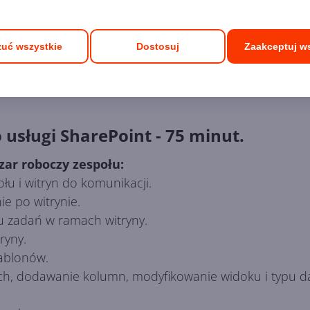
uć wszystkie
Dostosuj
Zaakceptuj w
z usługą Microsoft SharePoint:
 usługi SharePoint - 75 minut.
zar roboczy zespołu:
łu i witryn do komunikacji.
e po witrynie.
zadań w ramach witryny.
ryny.
zablonów.
ych, dodawanie kolumn, modyfikowanie widoku i typu d