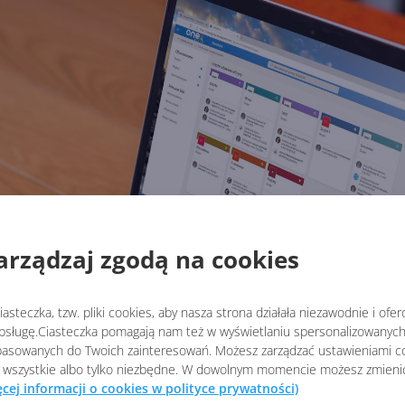
arządzaj zgodą na cookies
asteczka, tzw. pliki cookies, aby nasza strona działała niezawodnie i ofe
sługę.Ciasteczka pomagają nam też w wyświetlaniu spersonalizowanych 
asowanych do Twoich zainteresowań. Możesz zarządzać ustawieniami co
 wszystkie albo tylko niezbędne. W dowolnym momencie możesz zmieni
ęcej informacji o cookies w polityce prywatności)