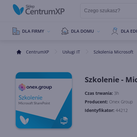
DLA FIRMY
DLA DOMU
DLA ED
CentrumXP
Usługi IT
Szkolenia Microsoft
Szkolenie - Mi
Czas trwania:
3h
Producent:
Onex Group
Identyfikator:
44212