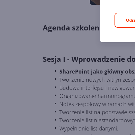
Odrz
Agenda szkolenia - Praca 
Sesja I - Wprowadzenie do
SharePoint jako główny obs
Tworzenie nowych witryn zespo
Budowa interfejsu i nawigowani
Organizowanie harmonogramu 
Notes zespołowy w ramach wit
Tworzenie list na podstawie s
Tworzenie list niestandardow
Wypełnianie list danymi.