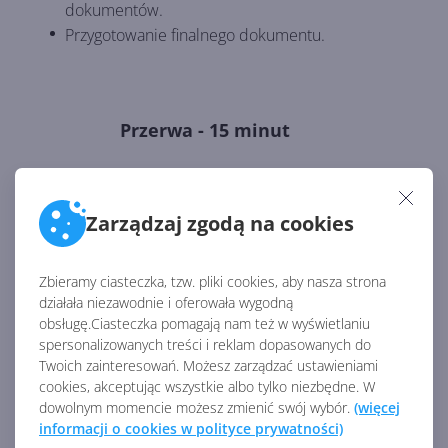
dokumentów.
Przygotowanie finalnego dokumentu.
Przerwa - 15 minut
Zarządzaj zgodą na cookies
Sesja III - Podstawowa praca z
arkuszem Excel - 1,5 godz.
Zbieramy ciasteczka, tzw. pliki cookies, aby nasza strona
Jak rozpocząć pracę z programem Excel –
działała niezawodnie i oferowała wygodną
budowa okna aplikacji.
obsługę.Ciasteczka pomagają nam też w wyświetlaniu
Poruszanie się po skoroszycie, zaznaczanie
spersonalizowanych treści i reklam dopasowanych do
komórek i praca z kolumnami oraz wierszami.
Twoich zainteresowań. Możesz zarządzać ustawieniami
Ukrywanie wierszy i kolumn.
cookies, akceptując wszystkie albo tylko niezbędne. W
dowolnym momencie możesz zmienić swój wybór.
(więcej
Odkrywanie wierszy i kolumn.
informacji o cookies w polityce prywatności)
Blokowanie komórek.