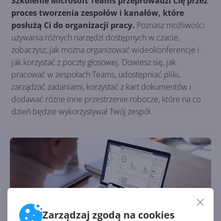
Szkolenie Microsoft Teams przeprowadzi Cię przez
proces tworzenia zespołów i kanałów, które
posłużą Ci do organizacji pracy.
Poznasz możliwości
używania różnych narzędzi dostępnych w czacie,
zobaczysz, jak można organizować wideokonferencje i
jak korzystać z poczty głosowej. Dowiesz się, jak
pracować w zespołach Teams, udostępniać pliki,
zarządzać zadaniami, korzystać z kart dokumentów i
dodawać różne inne przestrzenie robocze, które na co
dzień będzie wykorzystywał Twój zespół.
Zarządzaj zgodą na cookies