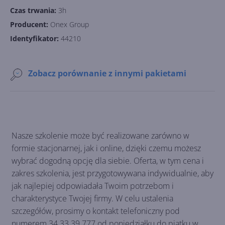
Czas trwania:
3h
Producent:
Onex Group
Identyfikator:
44210
Zobacz porównanie z innymi pakietami
Nasze szkolenie może być realizowane zarówno w
formie stacjonarnej, jak i online, dzięki czemu możesz
wybrać dogodną opcję dla siebie. Oferta, w tym cena i
zakres szkolenia, jest przygotowywana indywidualnie, aby
jak najlepiej odpowiadała Twoim potrzebom i
charakterystyce Twojej firmy. W celu ustalenia
szczegółów, prosimy o kontakt telefoniczny pod
numerem 34 33 39 777 od poniedziałku do piątku w