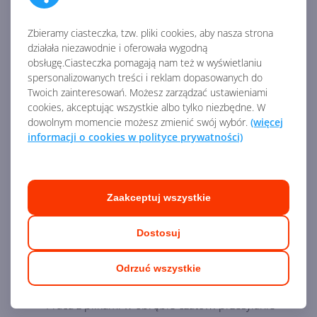
Zbieramy ciasteczka, tzw. pliki cookies, aby nasza strona
działała niezawodnie i oferowała wygodną
obsługę.Ciasteczka pomagają nam też w wyświetlaniu
spersonalizowanych treści i reklam dopasowanych do
Agenda szkolenia - Praca i komunikacja w
Twoich zainteresowań. Możesz zarządzać ustawieniami
Microsoft Teams:
cookies, akceptując wszystkie albo tylko niezbędne. W
dowolnym momencie możesz zmienić swój wybór.
(więcej
informacji o cookies w polityce prywatności)
Sesja I - Wstęp do aplikacji
Microsoft Teams - 75 minut.
Czym jest Microsoft Teams? Budowa aplikacji i
Zaakceptuj wszystkie
ustawienia w Teams.
Aktywność – wzmianki i powiadomienia.
Dostosuj
Prowadzenie konwersacji tekstowych oraz
organizowanie pracy i komunikacji wewnątrz
Odrzuć wszystkie
prywatnych czatów.
Praca z plikami w obrębie czatów: przesyłanie