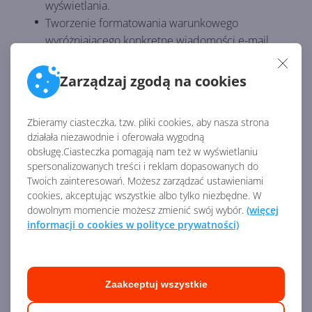
wyświetlania.
Tworzenie formatowania warunkowego
wyróżniającego konkretne wiadomości e-mail.
Konfigurowanie podpisów i autorespondera.
Kalendarz jako podstawowe narzędzie do
Zarządzaj zgodą na cookies
tworzenia harmonogramu pracy.
Ustawianie parametrów terminu, przypomnień i
Zbieramy ciasteczka, tzw. pliki cookies, aby nasza strona
automatycznego wysyłania wiadomości e-mail.
działała niezawodnie i oferowała wygodną
Wykorzystywanie Asystenta planowania do
obsługę.Ciasteczka pomagają nam też w wyświetlaniu
sprawdzania dostępności osób i zasobów.
spersonalizowanych treści i reklam dopasowanych do
Ustalanie spotkań, konferencji i innych wydarzeń.
Twoich zainteresowań. Możesz zarządzać ustawieniami
cookies, akceptując wszystkie albo tylko niezbędne. W
Tworzenie nowych kalendarzy.
dowolnym momencie możesz zmienić swój wybór.
(więcej
Zarządzanie pomieszczeniami oraz zasobami
informacji o cookies w polityce prywatności)
przez kalendarz w Outlook.
Budowa aplikacji To Do.
Dodawanie zadań do Mojego dnia, Ważnych oraz
Zaplanowanych w To Do.
Zaakceptuj wszystkie
Tworzenie nowych list zadań w To Do.