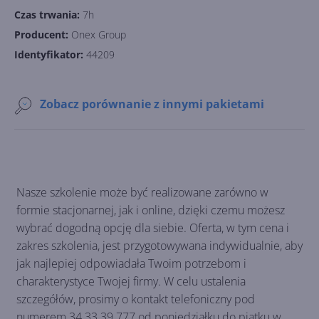
Czas trwania:
7h
Producent:
Onex Group
Identyfikator:
44209
Zobacz porównanie z innymi pakietami
Nasze szkolenie może być realizowane zarówno w
formie stacjonarnej, jak i online, dzięki czemu możesz
wybrać dogodną opcję dla siebie. Oferta, w tym cena i
zakres szkolenia, jest przygotowywana indywidualnie, aby
jak najlepiej odpowiadała Twoim potrzebom i
charakterystyce Twojej firmy. W celu ustalenia
szczegółów, prosimy o kontakt telefoniczny pod
numerem 34 33 39 777 od poniedziałku do piątku w