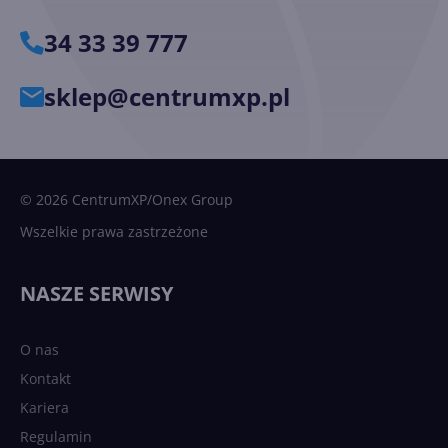
34 33 39 777
sklep@centrumxp.pl
© 2026 CentrumXP/Onex Group
Wszelkie prawa zastrzeżone
NASZE SERWISY
O nas
Kontakt
Kariera
Regulamin