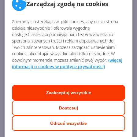
Zarządzaj zgodą na cookies
Zbieramy ciasteczka, tzw. pliki cookies, aby nasza strona
działała niezawodnie i oferowała wygodną
obsługę.Ciasteczka pomagają nam też w wyświetlaniu
spersonalizowanych treści i reklam dopasowanych do
Twoich zainteresowań. Możesz zarządzać ustawieniami
cookies, akceptując wszystkie albo tylko niezbędne. W
dowolnym momencie możesz zmienić swój wybór.
(więcej
Agenda szkolenia - Tworzenie prezentacji w
informacji o cookies w polityce prywatności)
Microsoft PowerPoint:
Zaakceptuj wszystkie
Sesja I - Podstawowa praca z
prezentacjami - 1,5 godz.
Dostosuj
Wstęp do aplikacji PowerPoint - co możemy
Odrzuć wszystkie
osiągnąć za jej pomocą?
Tworzenie pustych prezentacji i korzystanie z