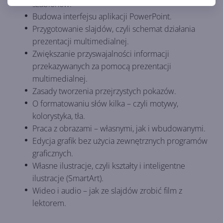
szablonów.
Budowa interfejsu aplikacji PowerPoint.
Przygotowanie slajdów, czyli schemat działania
prezentacji multimedialnej.
Zwiększanie przyswajalności informacji
przekazywanych za pomocą prezentacji
multimedialnej.
Zasady tworzenia przejrzystych pokazów.
O formatowaniu słów kilka – czyli motywy,
kolorystyka, tła.
Praca z obrazami – własnymi, jak i wbudowanymi.
Edycja grafik bez użycia zewnętrznych programów
graficznych.
Własne ilustracje, czyli kształty i inteligentne
ilustracje (SmartArt).
Wideo i audio – jak ze slajdów zrobić film z
lektorem.