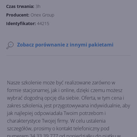
Czas trwania:
3h
Producent:
Onex Group
Identyfikator:
44215
Zobacz porównanie z innymi pakietami
Nasze szkolenie może być realizowane zarówno w
formie stacjonarnej, jak i online, dzięki czemu możesz
wybrać dogodną opcję dla siebie. Oferta, w tym cena i
zakres szkolenia, jest przygotowywana indywidualnie, aby
jak najlepiej odpowiadała Twoim potrzebom i
charakterystyce Twojej firmy. W celu ustalenia
szczegółów, prosimy o kontakt telefoniczny pod
numerem 34 33 39 777 od poniedziałku do piątku w