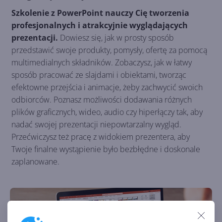
Szkolenie z PowerPoint nauczy Cię tworzenia
profesjonalnych i atrakcyjnie wyglądających
prezentacji.
Dowiesz się, jak w prosty sposób
przedstawić swoje produkty, pomysły, ofertę za pomocą
multimedialnych składników. Zobaczysz, jak w łatwy
sposób pracować ze slajdami i obiektami, tworząc
efektowne przejścia i animacje, żeby zachwycić swoich
odbiorców. Poznasz możliwości dodawania różnych
plików graficznych, wideo, audio czy hiperłączy tak, aby
nadać swojej prezentacji niepowtarzalny wygląd.
Przećwiczysz też pracę z widokiem prezentera, aby
Twoje finalne wystąpienie było bezbłędne i doskonale
zaplanowane.