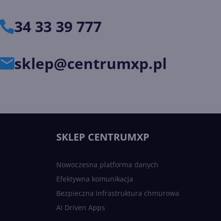
34 33 39 777
sklep@centrumxp.pl
SKLEP CENTRUMXP
Nowoczesna platforma danych
Efektywna komunikacja
Bezpieczna infrastruktura chmurowa
AI Driven Apps