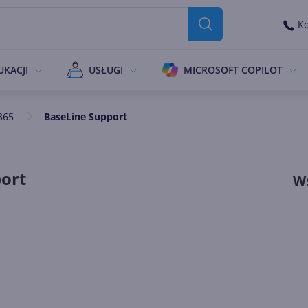
Ko
UKACJI
USŁUGI
MICROSOFT COPILOT
365
BaseLine Support
ort
Ws