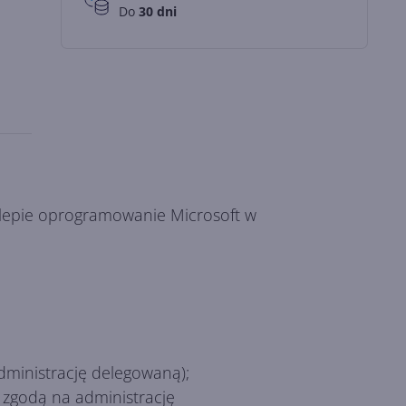
Do
30 dni
klepie oprogramowanie Microsoft w
dministrację delegowaną);
zgodą na administrację