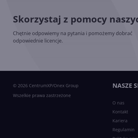
Skorzystaj z pomocy nasz
Chętnie odpowiemy na pytania i pomożemy dobrać
odpowiednie licencje.
NASZE S
© 2026 CentrumXP/Onex Group
Wszelkie prawa zastrzeżone
O nas
Kontakt
Kariera
Regulamin