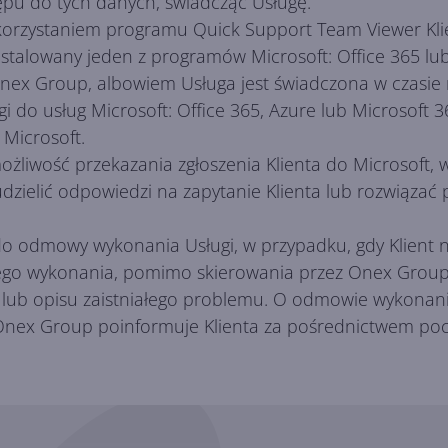
pu do tych danych, świadcząc Usługę.
 wykorzystaniem programu Quick Support Team Viewer Kl
stalowany jeden z programów Microsoft: Office 365 lub
nex Group, albowiem Usługa jest świadczona w czasie 
i do usług Microsoft: Office 365, Azure lub Microsoft 
 Microsoft.
żliwość przekazania zgłoszenia Klienta do Microsoft,
udzielić odpowiedzi na zapytanie Klienta lub rozwiązać
o odmowy wykonania Usługi, w przypadku, gdy Klient n
ego wykonania, pomimo skierowania przez Onex Group 
 lub opisu zaistniałego problemu. O odmowie wykonani
ex Group poinformuje Klienta za pośrednictwem poczt