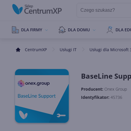
DLA FIRMY
DLA DOMU
DLA ED
CentrumXP
Usługi IT
Usługi dla Microsoft 
BaseLine Supp
Producent:
Onex Group
Identyfikator:
45736