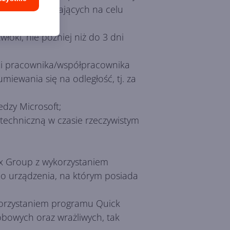
oup działań mających na celu
 Klienta.
łoki, nie później niż do 3 dni
ci pracownika/współpracownika
iewania się na odległość, tj. za
iedzy Microsoft;
echniczną w czasie rzeczywistym
.
nex Group z wykorzystaniem
o urządzenia, na którym posiada
korzystaniem programu Quick
obowych oraz wrażliwych, tak