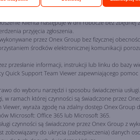
ciem zgłoszenia od Klienta a podjęciem przez Onex Gr
ne pytanie lub rozwiązanie problemu zgłoszonego przez
oszenie Klienta następuje w dni robocze bez zbędnej zw
dzenia przyjęcia zgłoszenia.
 wykonywane przez Onex Group bez fizycznej obecnoś
orzystaniem środków elektronicznej komunikacji porozum
zez przesłanie informacji, instrukcji lub linku do bazy w
y Quick Support Team Viewer zapewniającego pomoc t
awo do wyboru narzędzi i sposobu świadczenia usługi
ługi, w ramach której czynności są świadczone przez O
Viewer, wyraża zgodę na zdalny dostęp Onex Group d
ów Microsoft: Office 365 lub Microsoft 365.
ługi czynności są świadczone przez Onex Group z wy
est zobowiązany do ukrycia (zabezpieczenia) danych os