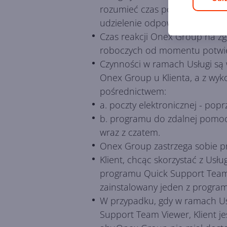
rozumieć czas pomiędzy przyję
udzielenie odpowiedzi na zada
Czas reakcji Onex Group na zgł
roboczych od momentu potwier
Czynności w ramach Usługi są
Onex Group u Klienta, a z wyk
pośrednictwem:
a. poczty elektronicznej - popr
b. programu do zdalnej pomoc
wraz z czatem.
Onex Group zastrzega sobie pr
Klient, chcąc skorzystać z Us
programu Quick Support Team 
zainstalowany jeden z program
W przypadku, gdy w ramach Us
Support Team Viewer, Klient j