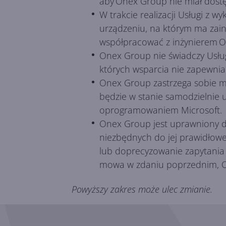
aby Onex Group nie miał dostę
W trakcie realizacji Usługi z
urządzeniu, na którym ma zain
współpracować z inżynierem O
Onex Group nie świadczy Usług
których wsparcia nie zapewnia
Onex Group zastrzega sobie mo
będzie w stanie samodzielnie 
oprogramowaniem Microsoft.
Onex Group jest uprawniony d
niezbędnych do jej prawidłow
lub doprecyzowanie zapytania
mowa w zdaniu poprzednim, On
Powyższy zakres może ulec zmianie.