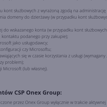
dku kont służbowych z wyrażoną zgodą na administrację
nia domeny do dzierżawy (w przypadku kont służbowy
jnej do wskazanego konta (w przypadku kont służbowyc
 kontaktu podanego przy zakupie);
crosoft jako usługodawcy;
konfiguracji czy Microsoftu;
wiąjących się w czasie korzystania z usługi (wymagany
zy problem);
 Microsoft (lub własnej).
entów CSP Onex Group:
dczone przez Onex Group wyłącznie w trakcie aktywne