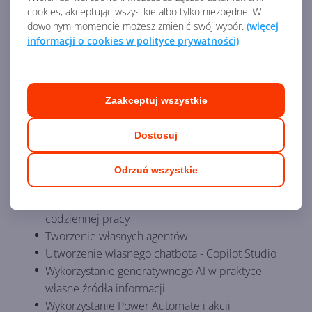
głównie dla osób technicznych lub tych, które
cookies, akceptując wszystkie albo tylko niezbędne. W
chcą w praktyczny sposób przejść przez funkcje
dowolnym momencie możesz zmienić swój wybór.
(więcej
Copilot Studio oraz utworzyć swojego pierwszego
informacji o cookies w polityce prywatności)
chatbota.
Zaakceptuj wszystkie
Agenda szkolenia:
Dostosuj
Wprowadzenie do usług Copilot, porównanie
wersji
Odrzuć wszystkie
Omówienie licencjonowania
Praktyczne zastosowanie Copilot dla M365 w
codziennej pracy
Tworzenie własnych agentów
Utworzenie własnego chatbota - Copilot Studio
Wykorzystanie generatywnego AI w praktyce -
własne źródła informacji
Wykorzystanie Power Automate i akcji