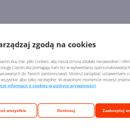
arządzaj zgodą na cookies
asteczka, tzw. pliki cookies, aby nasza strona działała niezawodnie i ofe
sługę.Ciasteczka pomagają nam też w wyświetlaniu spersonalizowanych 
asowanych do Twoich zainteresowań. Możesz zarządzać ustawieniami co
 wszystkie albo tylko niezbędne. W dowolnym momencie możesz zmieni
ęcej informacji o cookies w polityce prywatności)
ych Ekspertów
uć wszystkie
Dostosuj
Zaakceptuj w