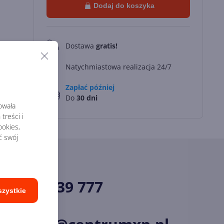
Dodaj do koszyka
Dostawa
gratis!
0
Natychmiastowa realizacja 24/7
Zapłać później
Do
30 dni
rowała
treści i
okies,
ć swój
34 33 39 777
szystkie