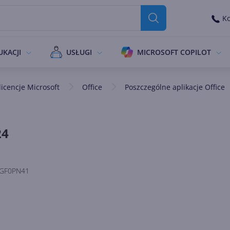
Ko
UKACJI
USŁUGI
MICROSOFT COPILOT
icencje Microsoft
Office
Poszczególne aplikacje Office
24
GF0PN41