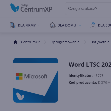
DLA FIRMY
DLA DOMU
DLA ED
CentrumXP
Oprogramowanie
Dożywotnie l
Word LTSC 20
Identyfikator:
45778
Kod producenta:
DG7GM