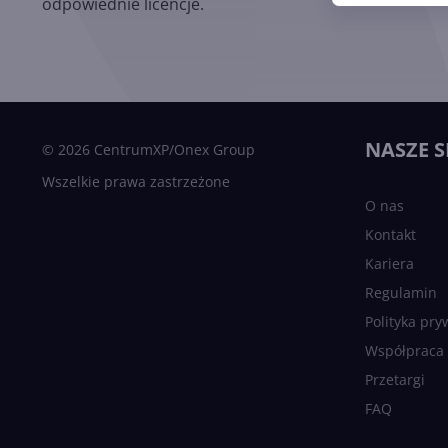
odpowiednie licencje.
NASZE S
© 2026 CentrumXP/Onex Group
Wszelkie prawa zastrzeżone
O nas
Kontakt
Kariera
Regulamin
Polityka pry
Współpraca
Przetargi
FAQ