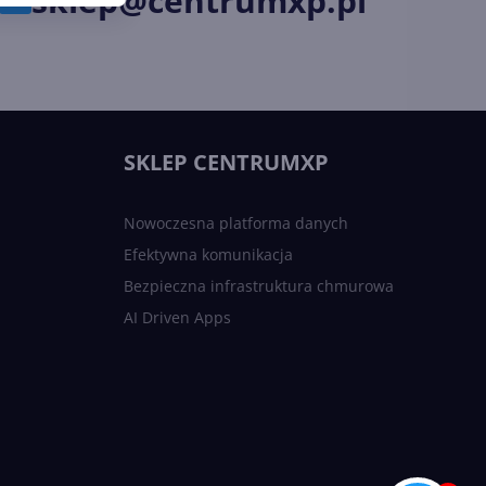
sklep@centrumxp.pl
SKLEP CENTRUMXP
Nowoczesna platforma danych
Efektywna komunikacja
Bezpieczna infrastruktura chmurowa
AI Driven Apps