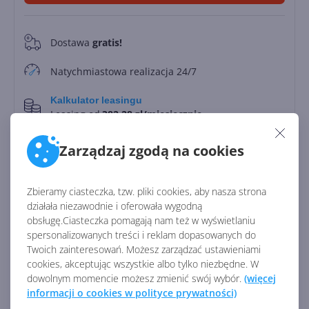
Dostawa
gratis!
0
Natychmiastowa realizacja 24/7
Kalkulator leasingu
Leasing od
382.28 zł/miesięcznie
Zapłać później
Zarządzaj zgodą na cookies
Do
30 dni
Zbieramy ciasteczka, tzw. pliki cookies, aby nasza strona
działała niezawodnie i oferowała wygodną
Identyfikator:
45852
obsługę.Ciasteczka pomagają nam też w wyświetlaniu
Kod producenta:
DG7GMGF0PWHS
spersonalizowanych treści i reklam dopasowanych do
Twoich zainteresowań. Możesz zarządzać ustawieniami
cookies, akceptując wszystkie albo tylko niezbędne. W
Zobacz porównanie z innymi pakietami
dowolnym momencie możesz zmienić swój wybór.
(więcej
informacji o cookies w polityce prywatności)