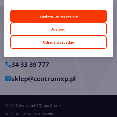
Zaakceptuj wszystkie
Skorzystaj z pomocy naszych
Ekspertów
Dostosuj
Chętnie odpowiemy na pytania i pomożemy dobrać
Odrzuć wszystkie
odpowiednie licencje.
34 33 39 777
sklep@centrumxp.pl
© 2026 CentrumXP/Onex Group
Wszelkie prawa zastrzeżone