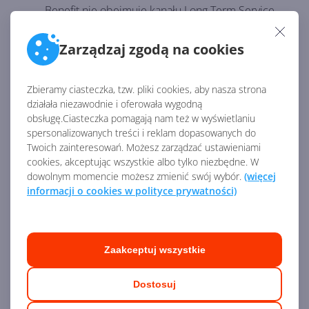
Benefit nie obejmuje kanału Long Term Service
Branch (LTSB).
Wsparcie od jednego do setek użytkowników:
Zarządzaj zgodą na cookies
choć ta edycja systemu nie ma limitów co do
liczby licencji posiadanych przez organizację,
Zbieramy ciasteczka, tzw. pliki cookies, aby nasza strona
oferta jest zaprojektowana dla małych i średnich
działała niezawodnie i oferowała wygodną
firm.
obsługę.Ciasteczka pomagają nam też w wyświetlaniu
Wdrażanie jednej licencji na pięciu urządzeniach:
spersonalizowanych treści i reklam dopasowanych do
Twoich zainteresowań. Możesz zarządzać ustawieniami
dla każdego użytkownika objętego licencją
cookies, akceptując wszystkie albo tylko niezbędne. W
możesz wdrożyć Windows 10 Enterprise Edition
dowolnym momencie możesz zmienić swój wybór.
(więcej
nawet na pięciu urządzeniach.
informacji o cookies w polityce prywatności)
Powrót do Windows 10 Pro w dowolnym
momencie: jeżeli licencja użytkownika wygaśnie
lub zostanie przeniesiona na innego użytkownika,
Zaakceptuj wszystkie
Windows 10 Enterprise wróci płynnie do
Windows 10 Pro (po okresie prolongaty do 90
Dostosuj
dni).
Miesięczny model cenowy na użytkownika: