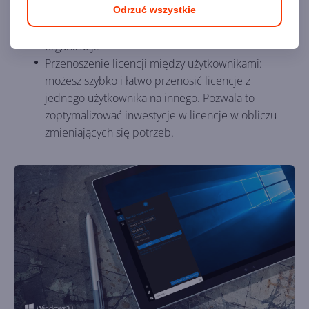
Odrzuć wszystkie
wygodny cennik sprawia, że Windows 10
Enterprise E3 jest przystępny dla każdej
organizacji.
Przenoszenie licencji między użytkownikami:
możesz szybko i łatwo przenosić licencje z
jednego użytkownika na innego. Pozwala to
zoptymalizować inwestycje w licencje w obliczu
zmieniających się potrzeb.