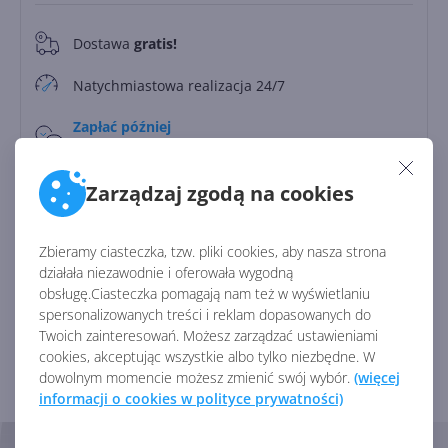
Dostawa
gratis!
0
Natychmiastowa realizacja 24/7
Zapłać później
Do
30 dni
Zarządzaj zgodą na cookies
Licencja:
Edukacyjna
Identyfikator:
45780
Zbieramy ciasteczka, tzw. pliki cookies, aby nasza strona
działała niezawodnie i oferowała wygodną
Kod producenta:
DG7GMGF0PN42
obsługę.Ciasteczka pomagają nam też w wyświetlaniu
spersonalizowanych treści i reklam dopasowanych do
Twoich zainteresowań. Możesz zarządzać ustawieniami
Zobacz porównanie z innymi pakietami
cookies, akceptując wszystkie albo tylko niezbędne. W
dowolnym momencie możesz zmienić swój wybór.
(więcej
informacji o cookies w polityce prywatności)