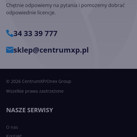
Chętnie odpowiemy na pytania i pomożemy dobrać
odpowiednie licencje.
34 33 39 777
sklep@centrumxp.pl
© 2026 CentrumXP/Onex Group
Wszelkie prawa zastrzeżone
NASZE SERWISY
O nas
Kontakt