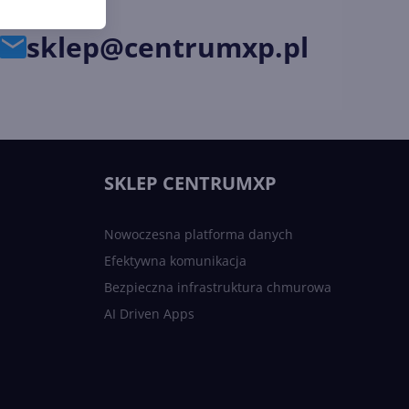
sklep@centrumxp.pl
SKLEP CENTRUMXP
Nowoczesna platforma danych
Efektywna komunikacja
Bezpieczna infrastruktura chmurowa
AI Driven Apps