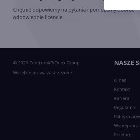
Chętnie odpowiemy na pytania i pomożemy dobrać
odpowiednie licencje.
NASZE S
© 2026 CentrumXP/Onex Group
Wszelkie prawa zastrzeżone
O nas
Kontakt
Kariera
Regulamin
Polityka pry
Współpraca
Przetargi