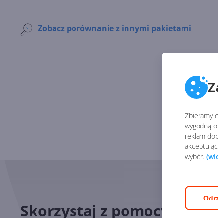
Zobacz porównanie z innymi pakietami
Z
Zbieramy ci
wygodną ob
reklam dop
akceptując
wybór.
(wi
Odrz
Skorzystaj z pomocy nasz