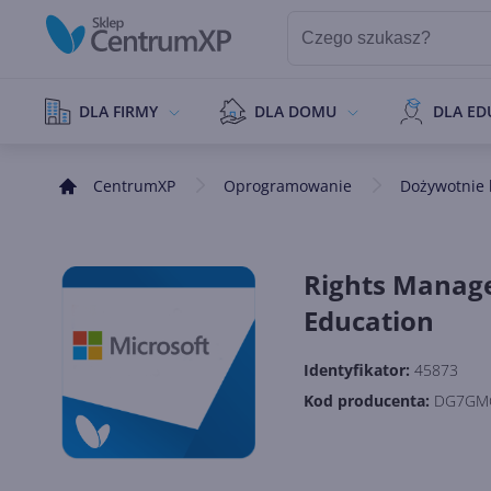
DLA FIRMY
DLA DOMU
DLA ED
CentrumXP
Oprogramowanie
Dożywotnie l
Rights Manage
Education
Identyfikator:
45873
Kod producenta:
DG7GM