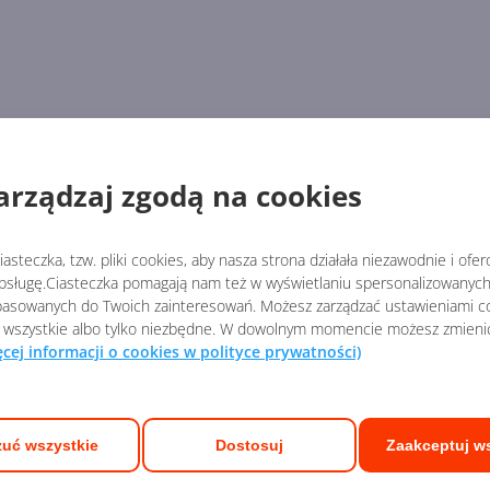
arządzaj zgodą na cookies
asteczka, tzw. pliki cookies, aby nasza strona działała niezawodnie i ofe
sługę.Ciasteczka pomagają nam też w wyświetlaniu spersonalizowanych 
asowanych do Twoich zainteresowań. Możesz zarządzać ustawieniami co
 wszystkie albo tylko niezbędne. W dowolnym momencie możesz zmieni
ęcej informacji o cookies w polityce prywatności)
uć wszystkie
Dostosuj
Zaakceptuj w
ych Ekspertów