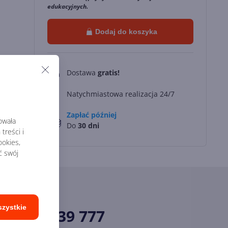
edukacyjnych.
Dodaj do koszyka
Dostawa
gratis!
0
Natychmiastowa realizacja 24/7
Zapłać później
rowała
Do
30 dni
treści i
okies,
ć swój
szystkie
34 33 39 777