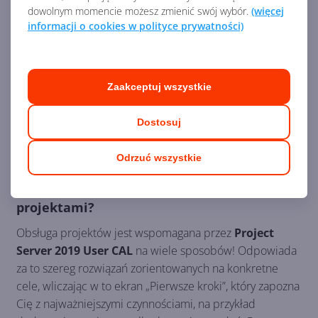
dowolnym momencie możesz zmienić swój wybór.
(więcej
informacji o cookies w polityce prywatności)
Zaakceptuj wszystkie
Dostosuj
Odrzuć wszystkie
W jaki sposób aplikacja usprawnia pracę z
projektami?
Obsługa projektów jest wspomagana przez
Project
Server 2019 User CAL
na wiele sposobów! Odpowiada
za to szereg rozwiązań zorientowanych na konkretne
cele, wliczając w to ekran „Pierwsze kroki”, który zapozna
Cię z najważniejszymi czynnościami, na przykład