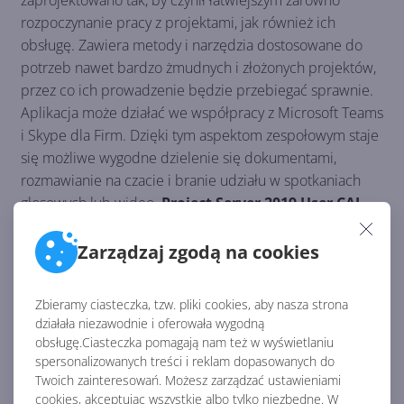
rozpoczynanie pracy z projektami, jak również ich
obsługę. Zawiera metody i narzędzia dostosowane do
potrzeb nawet bardzo żmudnych i złożonych projektów,
przez co ich prowadzenie będzie przebiegać sprawnie.
Aplikacja może działać we współpracy z Microsoft Teams
i Skype dla Firm. Dzięki tym aspektom zespołowym staje
się możliwe wygodne dzielenie się dokumentami,
rozmawianie na czacie i branie udziału w spotkaniach
głosowych lub wideo.
Project Server 2019 User CAL
wspiera również model pracy zdalnej bądź hybrydowej,
zapewniając użytkownikom z odpowiednią licencją
Zarządzaj zgodą na cookies
dostęp do zasobów projektu niezależnie od tego, gdzie
się znajdują i z jakiego korzystają urządzenia.
Zbieramy ciasteczka, tzw. pliki cookies, aby nasza strona
działała niezawodnie i oferowała wygodną
obsługę.Ciasteczka pomagają nam też w wyświetlaniu
spersonalizowanych treści i reklam dopasowanych do
Twoich zainteresowań. Możesz zarządzać ustawieniami
cookies, akceptując wszystkie albo tylko niezbędne. W