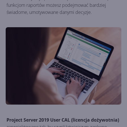
funkcjom raportów możesz podejmować bardziej
świadome, umotywowane danymi decyzje.
Project Server 2019 User CAL (licencja dożywotnia)
zaprojektowano tak, by czynił łatwiejszym zarówno