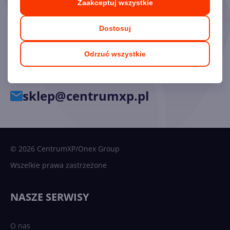
Zaakceptuj wszystkie
Chętnie odpowiemy na pytania i pomożemy dobrać
Dostosuj
odpowiednie licencje.
Odrzuć wszystkie
34 33 39 777
sklep@centrumxp.pl
© 2026 CentrumXP/Onex Group
Wszelkie prawa zastrzeżone
NASZE SERWISY
O nas