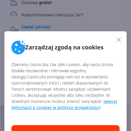
Dostawa
gratis!
0
Natychmiastowa realizacja 24/7
Zapłać później
Do
30 dni
Zarządzaj zgodą na cookies
Identyfikator:
45789
Kod producenta:
DG7GMGF0PN45
Zbieramy ciasteczka, tzw. pliki cookies, aby nasza strona
działała niezawodnie i oferowała wygodną
obsługę.Ciasteczka pomagają nam też w wyświetlaniu
Zobacz porównanie z innymi pakietami
spersonalizowanych treści i reklam dopasowanych do
Twoich zainteresowań. Możesz zarządzać ustawieniami
cookies, akceptując wszystkie albo tylko niezbędne. W
dowolnym momencie możesz zmienić swój wybór.
(więcej
informacji o cookies w polityce prywatności)
Skorzystaj z pomocy naszych
Ekspertów