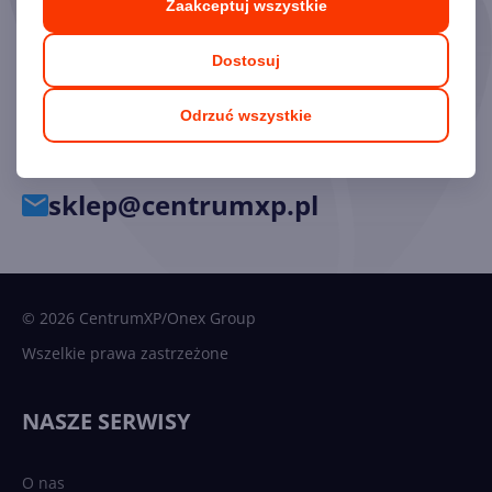
Zaakceptuj wszystkie
Chętnie odpowiemy na pytania i pomożemy dobrać
Dostosuj
odpowiednie licencje.
Odrzuć wszystkie
34 33 39 777
sklep@centrumxp.pl
© 2026 CentrumXP/Onex Group
Wszelkie prawa zastrzeżone
NASZE SERWISY
O nas