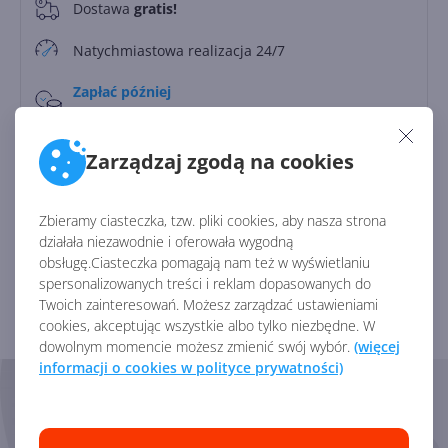
Dostawa
gratis!
0
Natychmiastowa realizacja 24/7
Zapłać później
Do
30 dni
Zarządzaj zgodą na cookies
Identyfikator:
45793
Kod producenta:
DG7GMGF0PN46
Zbieramy ciasteczka, tzw. pliki cookies, aby nasza strona
działała niezawodnie i oferowała wygodną
obsługę.Ciasteczka pomagają nam też w wyświetlaniu
Zobacz porównanie z innymi pakietami
spersonalizowanych treści i reklam dopasowanych do
Twoich zainteresowań. Możesz zarządzać ustawieniami
cookies, akceptując wszystkie albo tylko niezbędne. W
dowolnym momencie możesz zmienić swój wybór.
(więcej
informacji o cookies w polityce prywatności)
Skorzystaj z pomocy naszych
Ekspertów