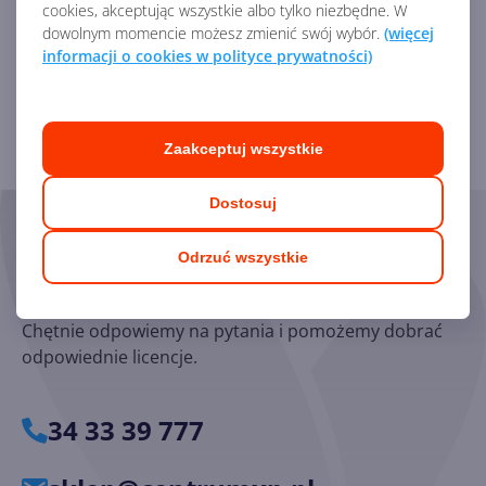
Identyfikator:
44896
cookies, akceptując wszystkie albo tylko niezbędne. W
Kod producenta:
CFQ7TTC0RJ8N
dowolnym momencie możesz zmienić swój wybór.
(więcej
informacji o cookies w polityce prywatności)
Zobacz porównanie z innymi pakietami
Zaakceptuj wszystkie
Dostosuj
Skorzystaj z pomocy naszych
Odrzuć wszystkie
Ekspertów
Chętnie odpowiemy na pytania i pomożemy dobrać
odpowiednie licencje.
34 33 39 777