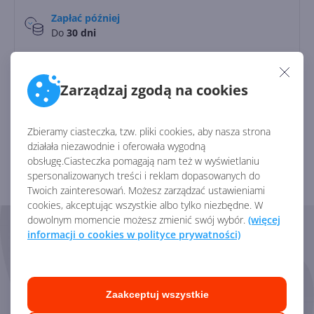
Zapłać później
Do
30 dni
Identyfikator:
45806
Zarządzaj zgodą na cookies
Kod producenta:
DG7GMGF0PN5V
Zbieramy ciasteczka, tzw. pliki cookies, aby nasza strona
działała niezawodnie i oferowała wygodną
Zobacz porównanie z innymi pakietami
obsługę.Ciasteczka pomagają nam też w wyświetlaniu
spersonalizowanych treści i reklam dopasowanych do
Twoich zainteresowań. Możesz zarządzać ustawieniami
cookies, akceptując wszystkie albo tylko niezbędne. W
dowolnym momencie możesz zmienić swój wybór.
(więcej
Skorzystaj z pomocy naszych
informacji o cookies w polityce prywatności)
Ekspertów
Zaakceptuj wszystkie
Chętnie odpowiemy na pytania i pomożemy dobrać
odpowiednie licencje.