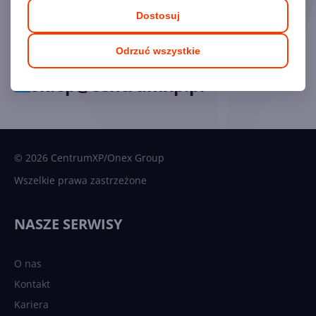
Dostosuj
34 33 39 777
Odrzuć wszystkie
sklep@centrumxp.pl
© 2026 CentrumXP/Onex Group
Wszelkie prawa zastrzeżone
NASZE SERWISY
O nas
Kontakt
Kariera