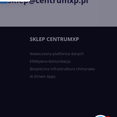
sklep@centrumxp.pl
SKLEP CENTRUMXP
Nowoczesna platforma danych
Efektywna komunikacja
Bezpieczna infrastruktura chmurowa
AI Driven Apps