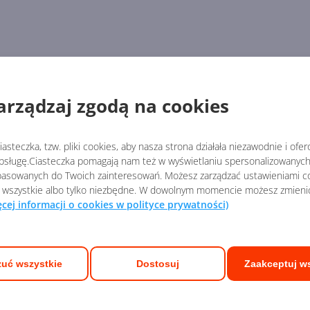
arządzaj zgodą na cookies
asteczka, tzw. pliki cookies, aby nasza strona działała niezawodnie i ofe
sługę.Ciasteczka pomagają nam też w wyświetlaniu spersonalizowanych 
asowanych do Twoich zainteresowań. Możesz zarządzać ustawieniami co
 wszystkie albo tylko niezbędne. W dowolnym momencie możesz zmieni
ęcej informacji o cookies w polityce prywatności)
ych Ekspertów
uć wszystkie
Dostosuj
Zaakceptuj w