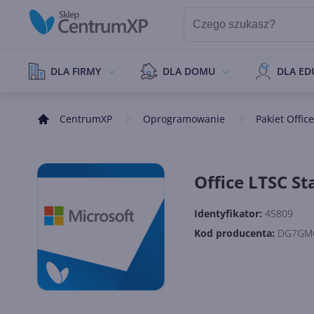
DLA FIRMY
DLA DOMU
DLA ED
CentrumXP
Oprogramowanie
Pakiet Office
Office LTSC S
Identyfikator:
45809
Kod producenta:
DG7GM