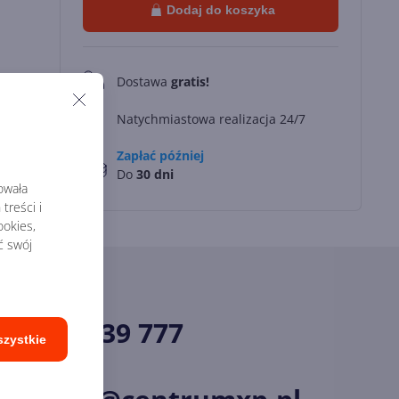
Dodaj do koszyka
Dostawa
gratis!
0
Natychmiastowa realizacja 24/7
Zapłać później
Do
30 dni
rowała
treści i
okies,
ć swój
34 33 39 777
szystkie