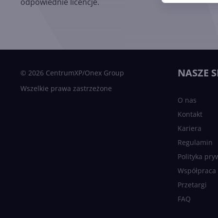
odpowiednie licencje.
NASZE S
© 2026 CentrumXP/Onex Group
Wszelkie prawa zastrzeżone
O nas
Kontakt
Kariera
Regulamin
Polityka pry
Współpraca
Przetargi
FAQ