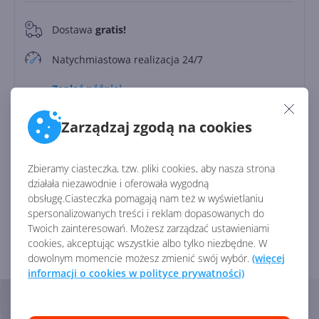
Dostawa
gratis!
0
Natychmiastowa realizacja 24/7
Zapłać później
Do
30 dni
Zarządzaj zgodą na cookies
Identyfikator:
45771
Zbieramy ciasteczka, tzw. pliki cookies, aby nasza strona
Kod producenta:
DG7GMGF0PN5F
działała niezawodnie i oferowała wygodną
obsługę.Ciasteczka pomagają nam też w wyświetlaniu
spersonalizowanych treści i reklam dopasowanych do
Zobacz porównanie z innymi pakietami
Twoich zainteresowań. Możesz zarządzać ustawieniami
cookies, akceptując wszystkie albo tylko niezbędne. W
dowolnym momencie możesz zmienić swój wybór.
(więcej
informacji o cookies w polityce prywatności)
Skorzystaj z pomocy naszych