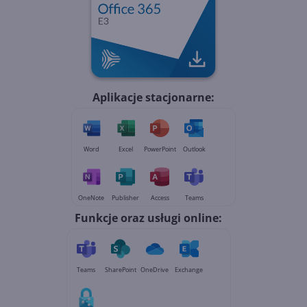
Aplikacje stacjonarne:
Word
Excel
PowerPoint
Outlook
OneNote
Publisher
Access
Teams
Funkcje oraz usługi online:
Teams
SharePoint
OneDrive
Exchange