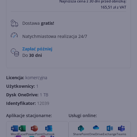
Najniższa cena z 30 dni przed obniżką:
165,51
zł
z VAT
Dostawa
gratis!
0
Natychmiastowa realizacja 24/7
Zapłać później
Do
30 dni
Licencja:
komercyjna
Użytkownicy:
1
Dysk OneDrive:
1 TB
Identyfikator:
12039
Aplikacje stacjonarne:
Usługi online:
Word
Excel
PowerPoint
Outlook
SharePoint
OneDrive
Exchange
Teams