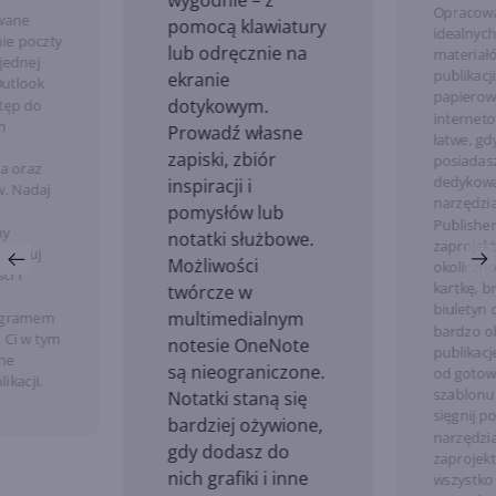
wygodnie – z
Opracow
wane
pomocą klawiatury
idealnyc
ie poczty
lub odręcznie na
materiał
 jednej
publikacji
ekranie
Outlook
papierow
dotykowym.
tęp do
interneto
h
Prowadź własne
łatwe, gd
zapiski, zbiór
posiadas
a oraz
dedykow
inspiracji i
. Nadaj
narzędzia
pomysłów lub
Publishe
ny
notatki służbowe.
zaprojek
 filtruj
Możliwości
okoliczn
i i
kartkę, b
twórcze w
biuletyn 
multimedialnym
gramem
bardzo o
 Ci w tym
notesie OneNote
publikacj
tne
są nieograniczone.
od goto
likacji.
szablonu
Notatki staną się
sięgnij p
bardziej ożywione,
narzędzia
gdy dodasz do
zaprojek
nich grafiki i inne
wszystko