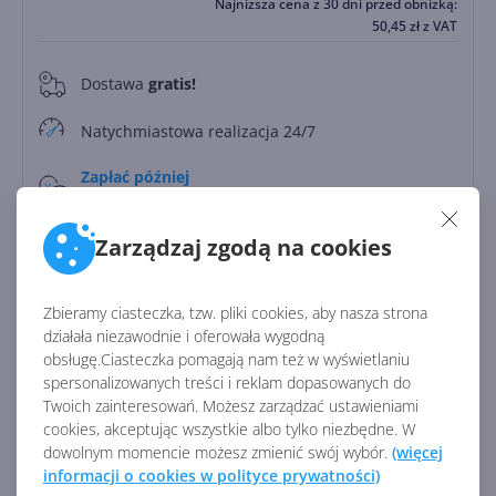
Najniższa cena z 30 dni przed obniżką:
50,45
zł
z VAT
Dostawa
gratis!
0
Natychmiastowa realizacja 24/7
Zapłać później
Do
30 dni
Zarządzaj zgodą na cookies
Rodzaj licencji:
CSP
Licencja:
komercyjna
Zbieramy ciasteczka, tzw. pliki cookies, aby nasza strona
działała niezawodnie i oferowała wygodną
Wersja językowa:
międzynarodowa
obsługę.Ciasteczka pomagają nam też w wyświetlaniu
Identyfikator:
40479
spersonalizowanych treści i reklam dopasowanych do
Twoich zainteresowań. Możesz zarządzać ustawieniami
cookies, akceptując wszystkie albo tylko niezbędne. W
Zobacz porównanie z innymi pakietami
dowolnym momencie możesz zmienić swój wybór.
(więcej
informacji o cookies w polityce prywatności)