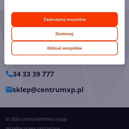
Zaakceptuj wszystkie
Skorzystaj z pomocy naszych
Ekspertów
Dostosuj
Chętnie odpowiemy na pytania i pomożemy dobrać
Odrzuć wszystkie
odpowiednie licencje.
34 33 39 777
sklep@centrumxp.pl
© 2026 CentrumXP/Onex Group
Wszelkie prawa zastrzeżone