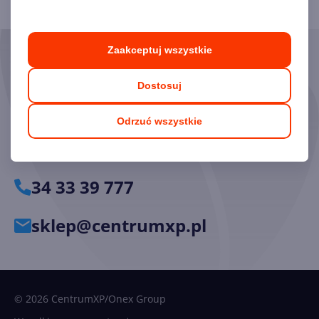
Zaakceptuj wszystkie
Skorzystaj z pomocy naszych
Ekspertów
Dostosuj
Chętnie odpowiemy na pytania i pomożemy dobrać
Odrzuć wszystkie
odpowiednie licencje.
34 33 39 777
sklep@centrumxp.pl
© 2026 CentrumXP/Onex Group