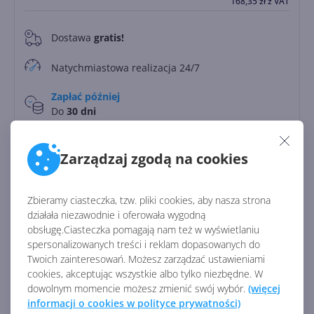
168,35
zł
z VAT
Dostawa
gratis!
0
Natychmiastowa realizacja 24/7
Zapłać później
Do
30 dni
Zarządzaj zgodą na cookies
Rodzaj licencji:
CSP
Producent:
Microsoft
Zbieramy ciasteczka, tzw. pliki cookies, aby nasza strona
Licencja:
komercyjna
działała niezawodnie i oferowała wygodną
Identyfikator:
42727
obsługę.Ciasteczka pomagają nam też w wyświetlaniu
Kod producenta:
CFQ7TTC0QW7C
spersonalizowanych treści i reklam dopasowanych do
Twoich zainteresowań. Możesz zarządzać ustawieniami
cookies, akceptując wszystkie albo tylko niezbędne. W
dowolnym momencie możesz zmienić swój wybór.
(więcej
Zobacz porównanie z innymi pakietami
informacji o cookies w polityce prywatności)