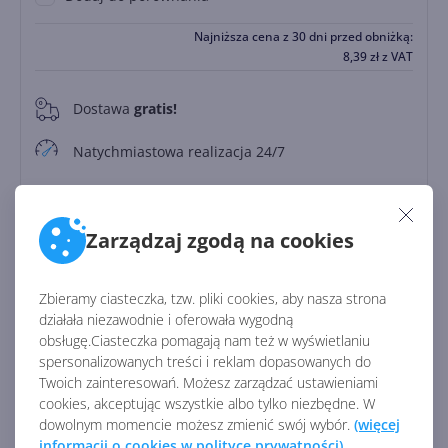
Najniższa cena z 30 dni przed obniżką:
8,39
zł
z VAT
Dostawa
gratis!
0
Natychmiastowa realizacja 24/7
Zapłać później
Do
30 dni
Zarządzaj zgodą na cookies
Licencja:
komercyjna
Zbieramy ciasteczka, tzw. pliki cookies, aby nasza strona
Rodzaj licencji:
CSP
działała niezawodnie i oferowała wygodną
obsługę.Ciasteczka pomagają nam też w wyświetlaniu
Producent:
Microsoft
spersonalizowanych treści i reklam dopasowanych do
Identyfikator:
11288
Twoich zainteresowań. Możesz zarządzać ustawieniami
cookies, akceptując wszystkie albo tylko niezbędne. W
dowolnym momencie możesz zmienić swój wybór.
(więcej
Zobacz porównanie z innymi pakietami
informacji o cookies w polityce prywatności)