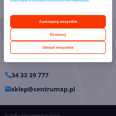
Zaakceptuj wszystkie
Skorzystaj z pomocy naszych
Dostosuj
Ekspertów
Odrzuć wszystkie
Chętnie odpowiemy na pytania i pomożemy dobrać
odpowiednie licencje.
34 33 39 777
sklep@centrumxp.pl
© 2026 CentrumXP/Onex Group