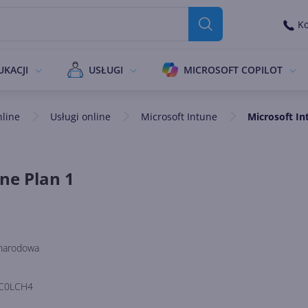
Ko
UKACJI
USŁUGI
MICROSOFT COPILOT
nline
Usługi online
Microsoft Intune
Microsoft In
ne Plan 1
narodowa
C0LCH4