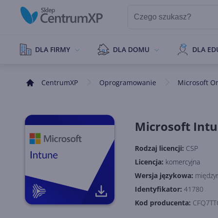
DLA FIRMY
DLA DOMU
DLA ED
CentrumXP
Oprogramowanie
Microsoft O
Microsoft Intu
Rodzaj licencji:
CSP
Licencja:
komercyjna
Wersja językowa:
między
Identyfikator:
41780
Kod producenta:
CFQ7TT