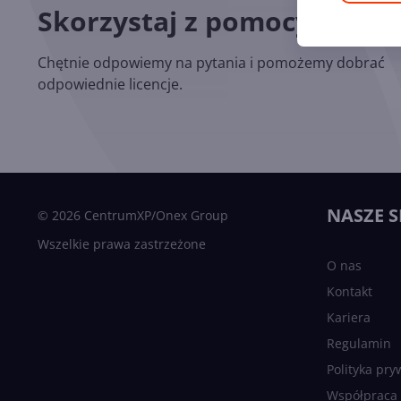
Skorzystaj z pomocy nasz
Chętnie odpowiemy na pytania i pomożemy dobrać
odpowiednie licencje.
NASZE S
© 2026 CentrumXP/Onex Group
Wszelkie prawa zastrzeżone
O nas
Kontakt
Kariera
Regulamin
Polityka pry
Współpraca