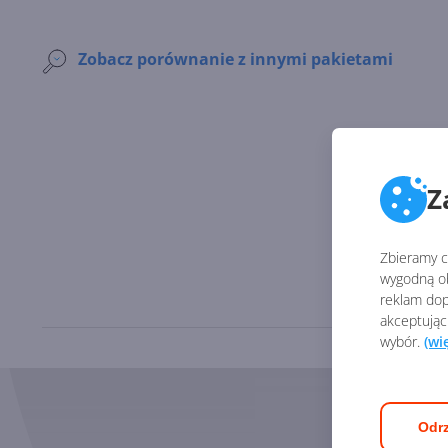
Zobacz porównanie z innymi pakietami
Z
Zbieramy ci
wygodną ob
reklam dop
akceptując
wybór.
(wi
Odrz