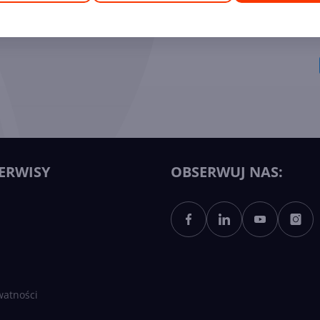
ych Ekspertów
ERWISY
OBSERWUJ NAS:
watności