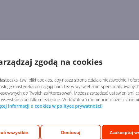
arządzaj zgodą na cookies
asteczka, tzw. pliki cookies, aby nasza strona działała niezawodnie i ofe
sługę.Ciasteczka pomagają nam też w wyświetlaniu spersonalizowanych 
asowanych do Twoich zainteresowań. Możesz zarządzać ustawieniami co
 wszystkie albo tylko niezbędne. W dowolnym momencie możesz zmieni
ęcej informacji o cookies w polityce prywatności)
uć wszystkie
Dostosuj
Zaakceptuj w