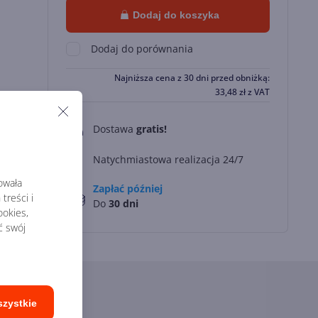
Dodaj do koszyka
Dodaj do porównania
Najniższa cena z 30 dni przed obniżką:
33,48
zł
z VAT
Dostawa
gratis!
0
Natychmiastowa realizacja 24/7
rowała
Zapłać później
treści i
Do
30 dni
okies,
ć swój
szystkie