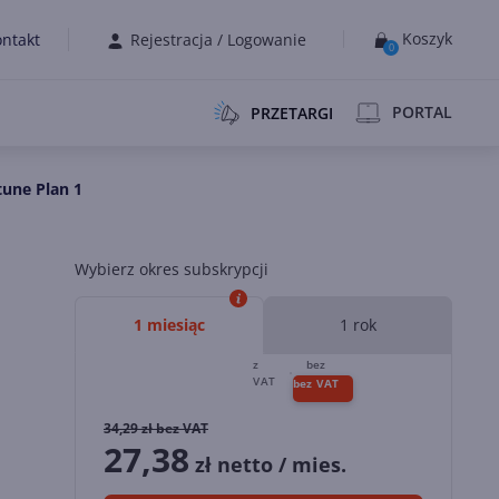
Koszyk
ntakt
Rejestracja
/
Logowanie
0
PORTAL
PRZETARGI
tune Plan 1
Wybierz okres subskrypcji
1 miesiąc
1 rok
34,29
zł bez VAT
27,38
zł netto / mies.