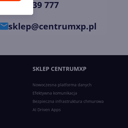
34 33 39 777
sklep@centrumxp.pl
SKLEP CENTRUMXP
Nowoczesna platforma danych
Efektywna komunikacja
Bezpieczna infrastruktura chmurowa
AI Driven Apps