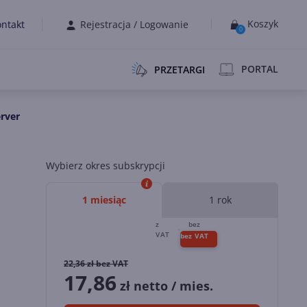
Koszyk
ntakt
Rejestracja
/
Logowanie
0
PORTAL
PRZETARGI
erver
Wybierz okres subskrypcji
1 miesiąc
1 rok
22,36
zł bez VAT
17,86
zł netto / mies.