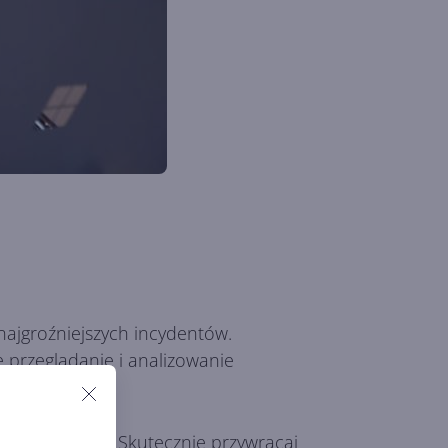
ajgroźniejszych incydentów.
 przeglądanie i analizowanie
ojące sygnały. Skutecznie przywracaj