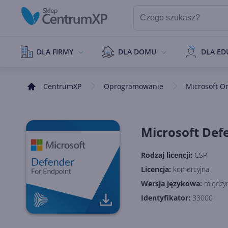
DLA FIRMY
DLA DOMU
DLA ED
CentrumXP
Oprogramowanie
Microsoft O
Microsoft Def
Rodzaj licencji:
CSP
Licencja:
komercyjna
Wersja językowa:
między
Identyfikator:
33000