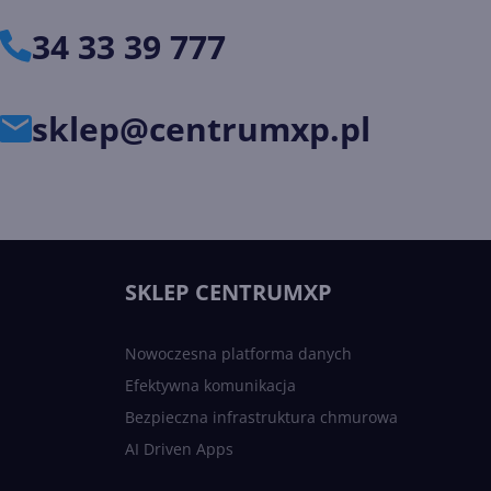
34 33 39 777
sklep@centrumxp.pl
SKLEP CENTRUMXP
Nowoczesna platforma danych
Efektywna komunikacja
Bezpieczna infrastruktura chmurowa
AI Driven Apps