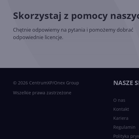
Skorzystaj z pomocy nasz
Chętnie odpowiemy na pytania i pomożemy dobrać
odpowiednie licencje.
NASZE S
© 2026 CentrumXP/Onex Group
Wszelkie prawa zastrzeżone
O nas
Kontakt
Kariera
Regulamin
Polityka pry