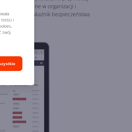
 wszystkie dane w organizacji i
by zwiększyć wskaźnik bezpieczeństwa
rowała
treści i
okies,
ć swój
szystkie