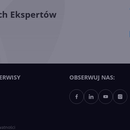
ych Ekspertów
ERWISY
OBSERWUJ NAS:
watności