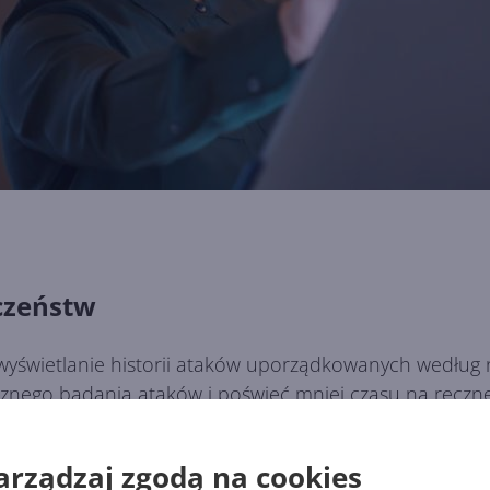
czeństw
yświetlanie historii ataków uporządkowanych według n
cznego badania ataków i poświęć mniej czasu na ręczne
arządzaj zgodą na cookies
Defender
i skutecznie reaguj na różnego rodzaju niepok