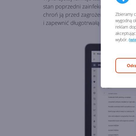
stan poprzedni zainfekowanych zasob
chroń ją przed zagrożeniami zewnętr
Zbieramy ci
wygodną ob
i zapewnić długotrwałą oraz komple
reklam dop
akceptując
wybór.
(wi
Odrz