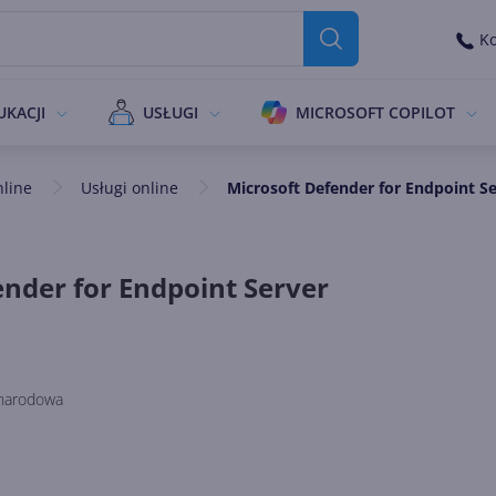
Ko
UKACJI
USŁUGI
MICROSOFT COPILOT
nline
Usługi online
Microsoft Defender for Endpoint S
ender for Endpoint Server
narodowa