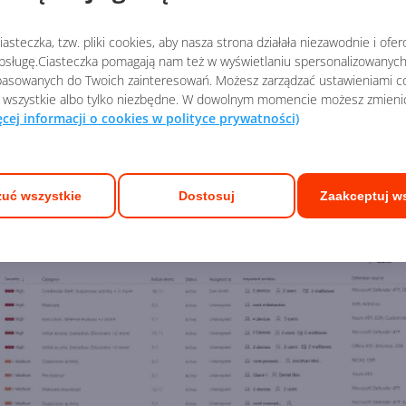
ów i przeciwdziałaj nowym niebezpieczeństwom. Skanuj
znymi oraz wewnętrznymi. Skonfiguruj narzędzia tak, a
asteczka, tzw. pliki cookies, aby nasza strona działała niezawodnie i ofe
sługę.Ciasteczka pomagają nam też w wyświetlaniu spersonalizowanych 
ksową ochronę.
asowanych do Twoich zainteresowań. Możesz zarządzać ustawieniami co
 wszystkie albo tylko niezbędne. W dowolnym momencie możesz zmieni
ęcej informacji o cookies w polityce prywatności)
uć wszystkie
Dostosuj
Zaakceptuj w