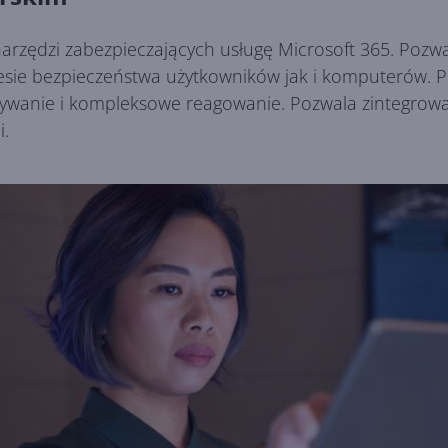
arzędzi zabezpieczających usługę Microsoft 365. Pozw
ie bezpieczeństwa użytkowników jak i komputerów. Pow
rywanie i kompleksowe reagowanie. Pozwala zintegrowa
i.