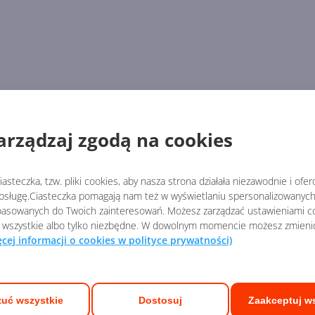
arządzaj zgodą na cookies
asteczka, tzw. pliki cookies, aby nasza strona działała niezawodnie i ofe
sługę.Ciasteczka pomagają nam też w wyświetlaniu spersonalizowanych 
asowanych do Twoich zainteresowań. Możesz zarządzać ustawieniami co
 wszystkie albo tylko niezbędne. W dowolnym momencie możesz zmieni
ęcej informacji o cookies w polityce prywatności)
uć wszystkie
Dostosuj
Zaakceptuj w