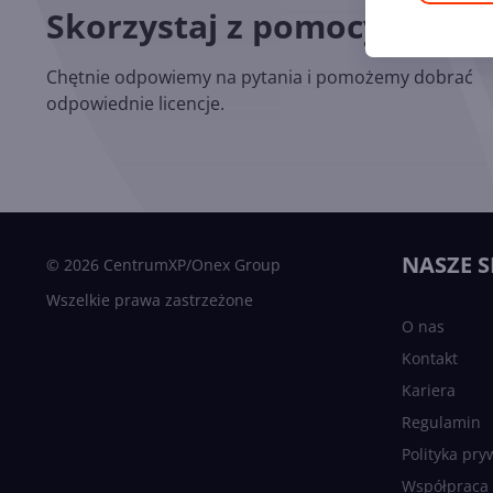
Skorzystaj z pomocy nasz
Chętnie odpowiemy na pytania i pomożemy dobrać
odpowiednie licencje.
NASZE S
© 2026 CentrumXP/Onex Group
Wszelkie prawa zastrzeżone
O nas
Kontakt
Kariera
Regulamin
Polityka pry
Współpraca