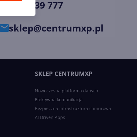
34 33 39 777
sklep@centrumxp.pl
SKLEP CENTRUMXP
Nowoczesna platforma danych
Efektywna komunikacja
Bezpieczna infrastruktura chmurowa
AI Driven Apps