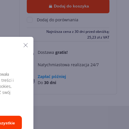
Dodaj do koszyka
Dodaj do porównania
Najniższa cena z 30 dni przed obniżką:
25,23
zł
z VAT
Dostawa
gratis!
0
Natychmiastowa realizacja 24/7
rowała
Zapłać później
treści i
Do
30 dni
okies,
ć swój
szystkie