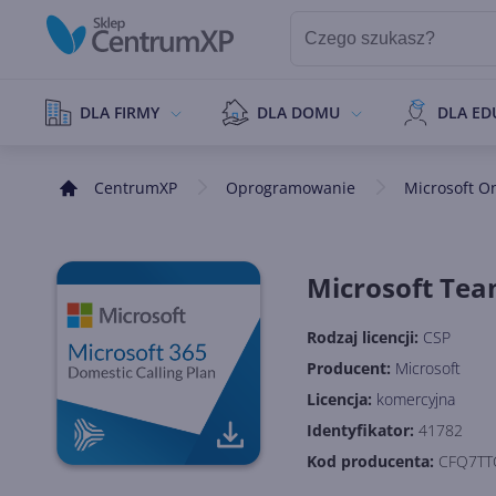
DLA FIRMY
DLA DOMU
DLA ED
CentrumXP
Oprogramowanie
Microsoft O
Microsoft Tea
Rodzaj licencji:
CSP
Producent:
Microsoft
Licencja:
komercyjna
Identyfikator:
41782
Kod producenta:
CFQ7TT