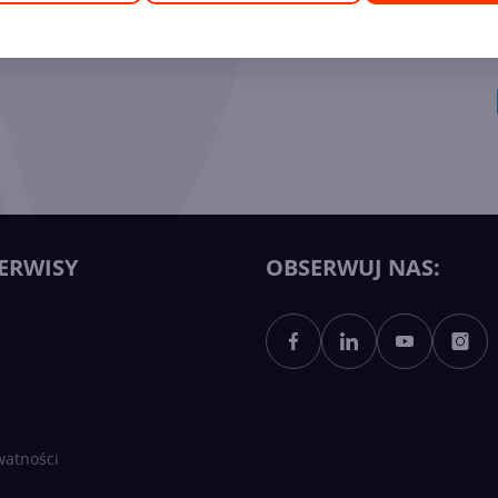
ych Ekspertów
ERWISY
OBSERWUJ NAS:
watności