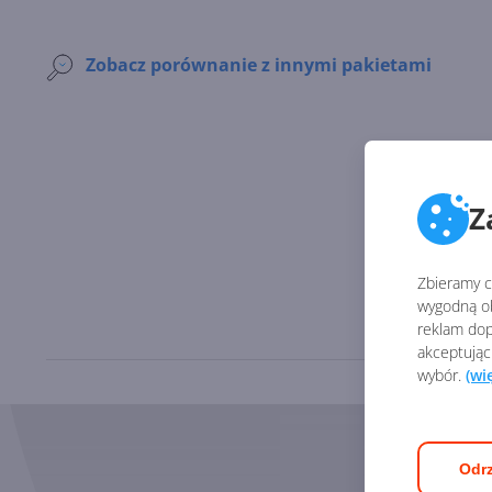
Zobacz porównanie z innymi pakietami
Z
Zbieramy ci
wygodną ob
reklam dop
akceptując
wybór.
(wi
Odrz