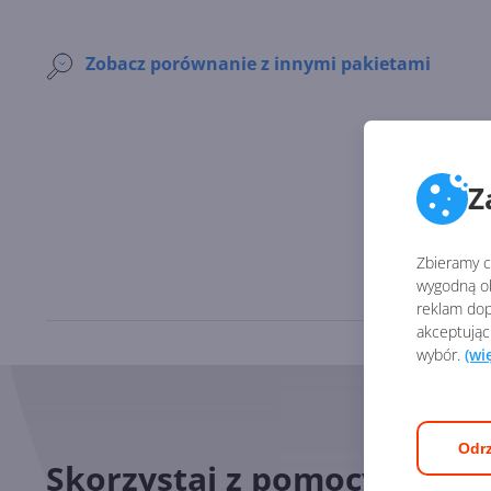
Zobacz porównanie z innymi pakietami
Z
Zbieramy ci
wygodną ob
reklam dop
akceptując
wybór.
(wi
Odrz
Skorzystaj z pomocy nasz