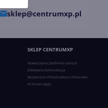
sklep@centrumxp.pl
SKLEP CENTRUMXP
Nowoczesna platforma danych
Efektywna komunikacja
Bezpieczna infrastruktura chmurowa
AI Driven Apps