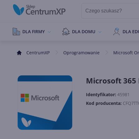
DLA FIRMY
DLA DOMU
DLA ED
CentrumXP
Oprogramowanie
Microsoft O
Microsoft 365
Identyfikator:
45981
Kod producenta:
CFQ7TT