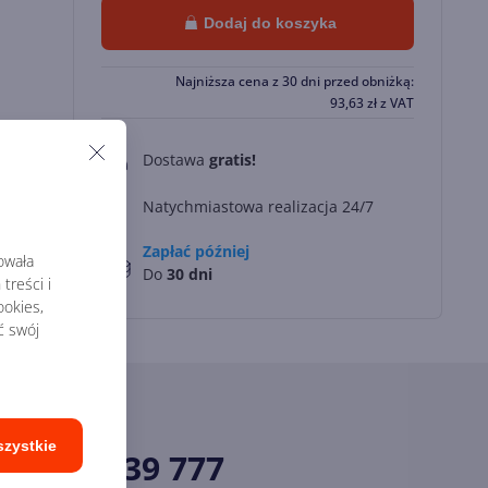
Dodaj do koszyka
Najniższa cena z 30 dni przed obniżką:
93,63
zł
z VAT
Dostawa
gratis!
0
Natychmiastowa realizacja 24/7
Zapłać później
rowała
Do
30 dni
treści i
okies,
ć swój
szystkie
34 33 39 777