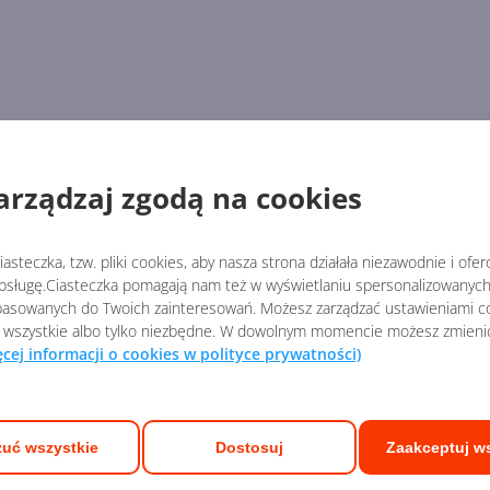
arządzaj zgodą na cookies
asteczka, tzw. pliki cookies, aby nasza strona działała niezawodnie i ofe
sługę.Ciasteczka pomagają nam też w wyświetlaniu spersonalizowanych 
asowanych do Twoich zainteresowań. Możesz zarządzać ustawieniami co
 wszystkie albo tylko niezbędne. W dowolnym momencie możesz zmieni
ęcej informacji o cookies w polityce prywatności)
uć wszystkie
Dostosuj
Zaakceptuj w
ych Ekspertów