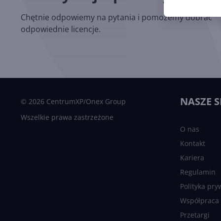
Chętnie odpowiemy na pytania i pomożemy dobrać
odpowiednie licencje.
NASZE S
© 2026 CentrumXP/Onex Group
Wszelkie prawa zastrzeżone
O nas
Kontakt
Kariera
Regulamin
Polityka pry
Współpraca
Przetargi