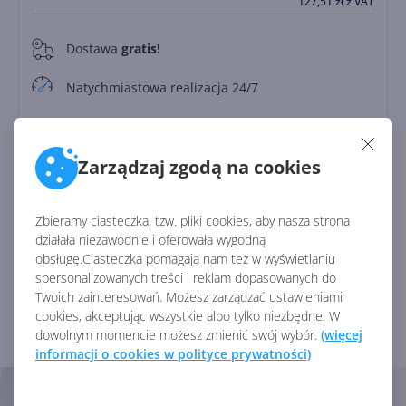
127,51
zł
z VAT
Dostawa
gratis!
0
Natychmiastowa realizacja 24/7
Zapłać później
Do
30 dni
Zarządzaj zgodą na cookies
Identyfikator:
45982
Zbieramy ciasteczka, tzw. pliki cookies, aby nasza strona
Kod producenta:
CFQ7TTC0LCHC
działała niezawodnie i oferowała wygodną
obsługę.Ciasteczka pomagają nam też w wyświetlaniu
spersonalizowanych treści i reklam dopasowanych do
Twoich zainteresowań. Możesz zarządzać ustawieniami
Zobacz porównanie z innymi pakietami
cookies, akceptując wszystkie albo tylko niezbędne. W
dowolnym momencie możesz zmienić swój wybór.
(więcej
informacji o cookies w polityce prywatności)