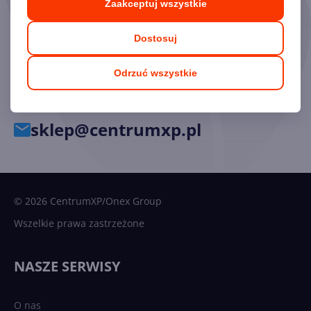
Zaakceptuj wszystkie
Chętnie odpowiemy na pytania i pomożemy dobrać
Dostosuj
odpowiednie licencje.
Odrzuć wszystkie
34 33 39 777
sklep@centrumxp.pl
© 2026 CentrumXP/Onex Group
Wszelkie prawa zastrzeżone
NASZE SERWISY
O nas