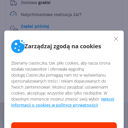
Dostawa
gratis!
0
Natychmiastowa realizacja 24/7
Zapłać później
Do
30 dni
Zarządzaj zgodą na cookies
Identyfikator:
45788
Kod producenta:
DG7GMGF0PN5G
Zbieramy ciasteczka, tzw. pliki cookies, aby nasza strona
działała niezawodnie i oferowała wygodną
obsługę.Ciasteczka pomagają nam też w wyświetlaniu
Zobacz porównanie z innymi pakietami
spersonalizowanych treści i reklam dopasowanych do
Twoich zainteresowań. Możesz zarządzać ustawieniami
cookies, akceptując wszystkie albo tylko niezbędne. W
dowolnym momencie możesz zmienić swój wybór.
(więcej
informacji o cookies w polityce prywatności)
Skorzystaj z pomocy naszych
Ekspertów