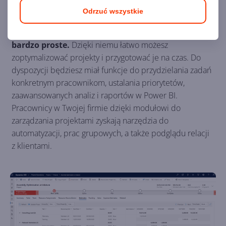
Zarządzanie projektami
Odrzuć wszystkie
Zarządzanie projektami w Dynamics 365 jest
bardzo proste.
Dzięki niemu łatwo możesz
zoptymalizować projekty i przygotować je na czas. Do
dyspozycji będziesz miał funkcje do przydzielania zadań
konkretnym pracownikom, ustalania priorytetów,
zaawansowanych analiz i raportów w Power BI.
Pracownicy w Twojej firmie dzięki modułowi do
zarządzania projektami zyskają narzędzia do
automatyzacji, prac grupowych, a także podglądu relacji
z klientami.