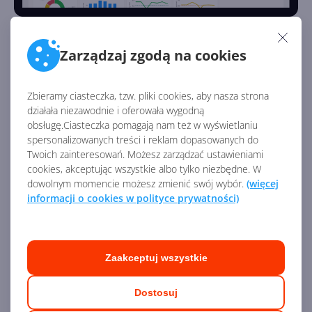
Zarządzaj zgodą na cookies
Usługi
Moduł
Usługi w Dynamics 365
— jak sama nazwa
Zbieramy ciasteczka, tzw. pliki cookies, aby nasza strona
mówi — służy do zarządzania szeroko pojętymi usługami.
działała niezawodnie i oferowała wygodną
obsługę.Ciasteczka pomagają nam też w wyświetlaniu
Dzięki niemu możesz zarządzać zleceniami na usługi,
spersonalizowanych treści i reklam dopasowanych do
przydzielaniem, ilością czasu, raportowaniem i analizą.
Twoich zainteresowań. Możesz zarządzać ustawieniami
Ponadto moduł Usługi w łatwy sposób pozwala
cookies, akceptując wszystkie albo tylko niezbędne. W
planować spotkania i zarządzać nimi. Nie zabrakło
dowolnym momencie możesz zmienić swój wybór.
(więcej
bogatych wizualizacji, także geograficznych,
informacji o cookies w polityce prywatności)
pozwalających zestawiać dane na mapach. Moduł Usługi
posiada również dedykowaną aplikację mobilną dla
pracowników, którzy dzięki niej zyskują dostęp do
Zaakceptuj wszystkie
czytnika kodów kreskowych, RFID, czytnika kart
kredytowych i zbierania podpisów.
Dostosuj