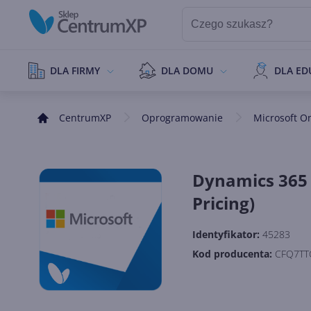
DLA FIRMY
DLA DOMU
DLA ED
CentrumXP
Oprogramowanie
Microsoft O
Dynamics 365
Pricing)
Identyfikator:
45283
Kod producenta:
CFQ7TT