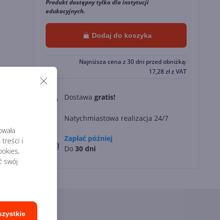
Produkt dostępny tylko dla instytucji
edukacyjnych.
Dodaj do koszyka
Najniższa cena z 30 dni przed obniżką:
17,28
zł
z VAT
Dostawa
gratis!
0
Natychmiastowa realizacja 24/7
rowała
Zapłać później
treści i
Do
30 dni
okies,
ć swój
szystkie