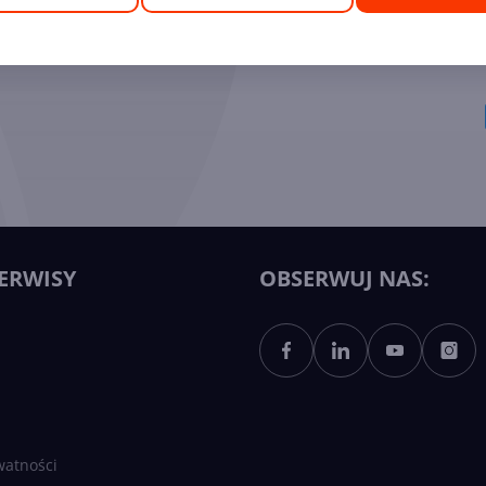
ych Ekspertów
ERWISY
OBSERWUJ NAS:
watności