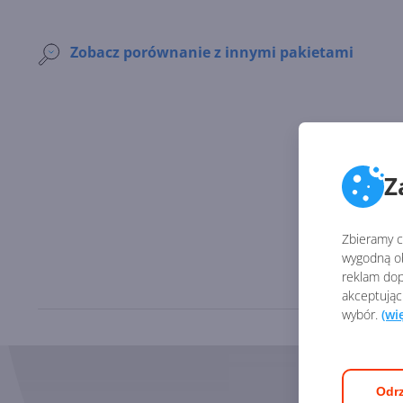
Zobacz porównanie z innymi pakietami
Z
Zbieramy ci
wygodną ob
reklam dop
akceptując
wybór.
(wi
Odrz