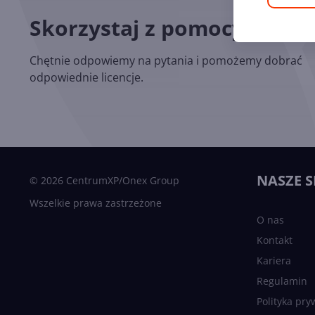
Skorzystaj z pomocy nasz
Chętnie odpowiemy na pytania i pomożemy dobrać
odpowiednie licencje.
NASZE S
© 2026 CentrumXP/Onex Group
Wszelkie prawa zastrzeżone
O nas
Kontakt
Kariera
Regulamin
Polityka pry