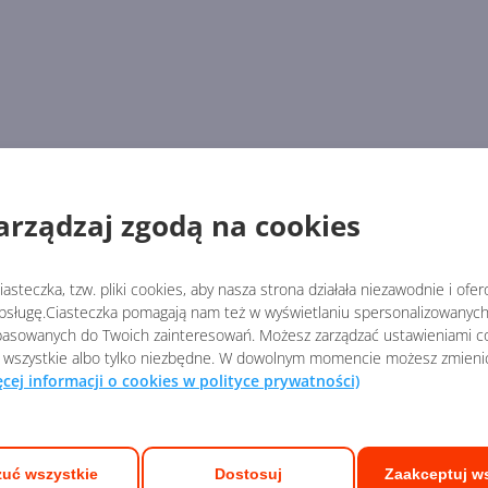
arządzaj zgodą na cookies
asteczka, tzw. pliki cookies, aby nasza strona działała niezawodnie i ofe
sługę.Ciasteczka pomagają nam też w wyświetlaniu spersonalizowanych 
asowanych do Twoich zainteresowań. Możesz zarządzać ustawieniami co
 wszystkie albo tylko niezbędne. W dowolnym momencie możesz zmieni
ęcej informacji o cookies w polityce prywatności)
uć wszystkie
Dostosuj
Zaakceptuj w