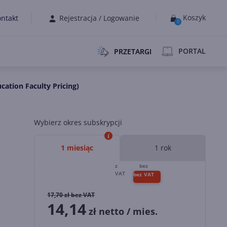
Koszyk
ntakt
Rejestracja
/
Logowanie
0
PORTAL
PRZETARGI
tion Faculty Pricing)
Wybierz okres subskrypcji
1 miesiąc
1 rok
17,70
zł bez VAT
14,14
zł netto / mies.