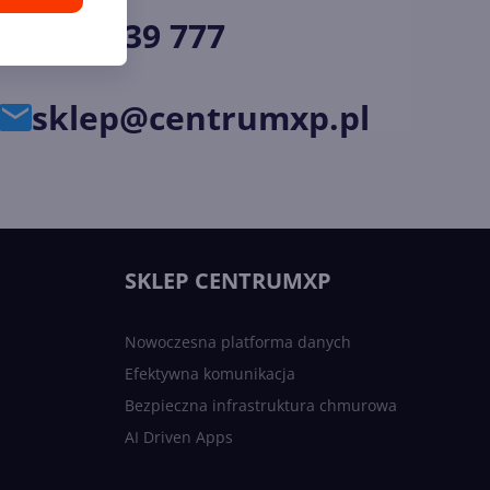
34 33 39 777
sklep@centrumxp.pl
SKLEP CENTRUMXP
Nowoczesna platforma danych
Efektywna komunikacja
Bezpieczna infrastruktura chmurowa
AI Driven Apps