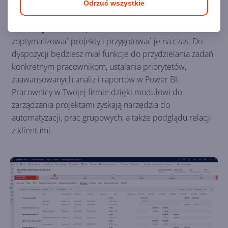
Odrzuć wszystkie
Zarządzanie projektami w Dynamics 365 jest
bardzo proste.
Dzięki niemu łatwo możesz
zoptymalizować projekty i przygotować je na czas. Do
dyspozycji będziesz miał funkcje do przydzielania zadań
konkretnym pracownikom, ustalania priorytetów,
zaawansowanych analiz i raportów w Power BI.
Pracownicy w Twojej firmie dzięki modułowi do
zarządzania projektami zyskają narzędzia do
automatyzacji, prac grupowych, a także podglądu relacji
z klientami.