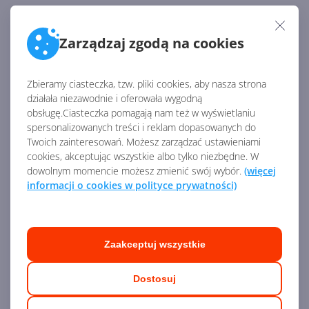
Usługi
Zarządzaj zgodą na cookies
Moduł
Usługi w Dynamics 365
— jak sama nazwa
Zbieramy ciasteczka, tzw. pliki cookies, aby nasza strona
mówi — służy do zarządzania szeroko pojętymi usługami.
działała niezawodnie i oferowała wygodną
Dzięki niemu możesz zarządzać zleceniami na usługi,
obsługę.Ciasteczka pomagają nam też w wyświetlaniu
przydzielaniem, ilością czasu, raportowaniem i analizą.
spersonalizowanych treści i reklam dopasowanych do
Ponadto moduł Usługi w łatwy sposób pozwala
Twoich zainteresowań. Możesz zarządzać ustawieniami
planować spotkania i zarządzać nimi. Nie zabrakło
cookies, akceptując wszystkie albo tylko niezbędne. W
bogatych wizualizacji, także geograficznych,
dowolnym momencie możesz zmienić swój wybór.
(więcej
informacji o cookies w polityce prywatności)
pozwalających zestawiać dane na mapach. Moduł Usługi
posiada również dedykowaną aplikację mobilną dla
pracowników, którzy dzięki niej zyskują dostęp do
czytnika kodów kreskowych, RFID, czytnika kart
Zaakceptuj wszystkie
kredytowych i zbierania podpisów.
Dostosuj
Zarządzanie projektami