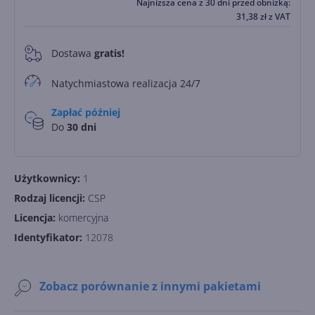
Najniższa cena z 30 dni przed obniżką:
31,38
zł
z VAT
Dostawa
gratis!
0
Natychmiastowa realizacja 24/7
Zapłać później
Do
30 dni
Użytkownicy:
1
Rodzaj licencji:
CSP
Licencja:
komercyjna
Identyfikator:
12078
Zobacz porównanie z innymi pakietami