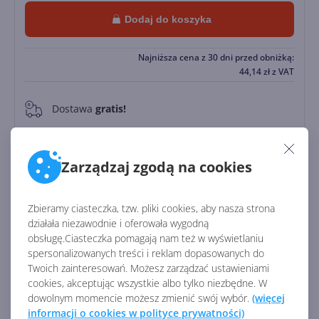
Dodaj do koszyka
Najniższa cena z 30 dni przed obniżką:
44,14
zł
z VAT
Dostawa
gratis!
0
Natychmiastowa realizacja 24/7
Zarządzaj zgodą na cookies
Zapłać później
Do
30 dni
Zbieramy ciasteczka, tzw. pliki cookies, aby nasza strona
działała niezawodnie i oferowała wygodną
Identyfikator:
45277
obsługę.Ciasteczka pomagają nam też w wyświetlaniu
spersonalizowanych treści i reklam dopasowanych do
Kod producenta:
CFQ7TTC0LH31
Twoich zainteresowań. Możesz zarządzać ustawieniami
cookies, akceptując wszystkie albo tylko niezbędne. W
dowolnym momencie możesz zmienić swój wybór.
(więcej
Zobacz porównanie z innymi pakietami
informacji o cookies w polityce prywatności)