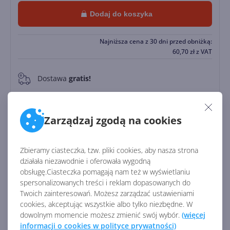
Dodaj do koszyka
Najniższa cena z 30 dni przed obniżką:
60,70
zł
z VAT
Dostawa
gratis!
0
Natychmiastowa realizacja 24/7
Zarządzaj zgodą na cookies
Zapłać później
Do
30 dni
Zbieramy ciasteczka, tzw. pliki cookies, aby nasza strona
działała niezawodnie i oferowała wygodną
Identyfikator:
45105
obsługę.Ciasteczka pomagają nam też w wyświetlaniu
spersonalizowanych treści i reklam dopasowanych do
Kod producenta:
CFQ7TTC0LH31
Twoich zainteresowań. Możesz zarządzać ustawieniami
cookies, akceptując wszystkie albo tylko niezbędne. W
dowolnym momencie możesz zmienić swój wybór.
(więcej
Zobacz porównanie z innymi pakietami
informacji o cookies w polityce prywatności)