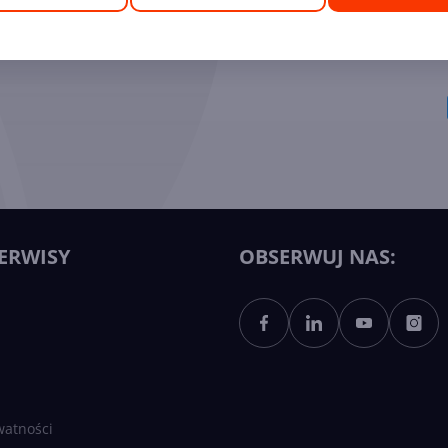
ych Ekspertów
ERWISY
OBSERWUJ NAS:
watności