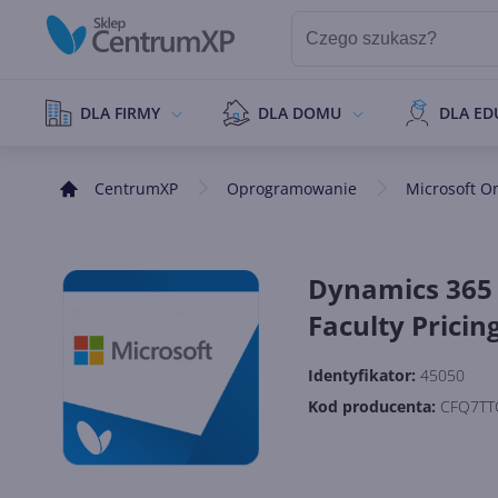
DLA FIRMY
DLA DOMU
DLA ED
CentrumXP
Oprogramowanie
Microsoft O
Dynamics 365 
Faculty Pricin
Identyfikator:
45050
Kod producenta:
CFQ7TT