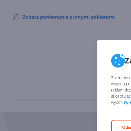
Zobacz porównanie z innymi pakietami
Z
Zbieramy ci
wygodną ob
reklam dop
akceptując
wybór.
(wi
Odrz