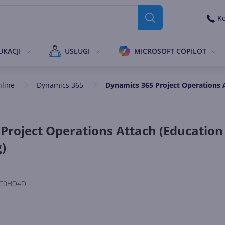
Ko
UKACJI
USŁUGI
MICROSOFT COPILOT
nline
Dynamics 365
Dynamics 365 Project Operations A
Project Operations Attach (Education
g)
C0HD4D