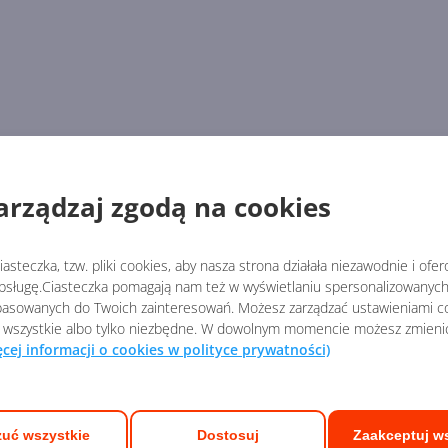
arządzaj zgodą na cookies
asteczka, tzw. pliki cookies, aby nasza strona działała niezawodnie i ofe
sługę.Ciasteczka pomagają nam też w wyświetlaniu spersonalizowanych 
asowanych do Twoich zainteresowań. Możesz zarządzać ustawieniami co
 wszystkie albo tylko niezbędne. W dowolnym momencie możesz zmieni
ęcej informacji o cookies w polityce prywatności)
uć wszystkie
Dostosuj
Zaakceptuj w