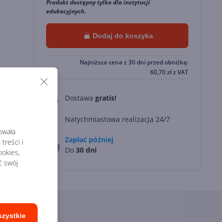
Produkt dostępny tylko dla instytucji
edukacyjnych.
Dodaj do koszyka
Najniższa cena z 30 dni przed obniżką:
60,70
zł
z VAT
Dostawa
gratis!
0
Natychmiastowa realizacja 24/7
rowała
Zapłać później
treści i
Do
30 dni
okies,
ć swój
szystkie