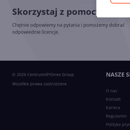
Skorzystaj z pomocy nasz
Chętnie odpowiemy na pytania i pomożemy dobrać
odpowiednie licencje.
NASZE S
© 2026 CentrumXP/Onex Group
Wszelkie prawa zastrzeżone
O nas
Kontakt
Kariera
Regulamin
Polityka pry