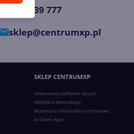
34 33 39 777
sklep@centrumxp.pl
SKLEP CENTRUMXP
Nowoczesna platforma danych
Efektywna komunikacja
Bezpieczna infrastruktura chmurowa
AI Driven Apps