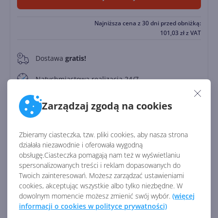
Najniższa cena z 30 dni przed obniżką:
101,03
zł
z VAT
Dostawa
gratis!
0
Natychmiastowa realizacja 24/7
Zapłać później
Zarządzaj zgodą na cookies
Do
30 dni
Zbieramy ciasteczka, tzw. pliki cookies, aby nasza strona
działała niezawodnie i oferowała wygodną
Identyfikator:
45071
obsługę.Ciasteczka pomagają nam też w wyświetlaniu
Kod producenta:
CFQ7TTC0LHX0
spersonalizowanych treści i reklam dopasowanych do
Twoich zainteresowań. Możesz zarządzać ustawieniami
cookies, akceptując wszystkie albo tylko niezbędne. W
Zobacz porównanie z innymi pakietami
dowolnym momencie możesz zmienić swój wybór.
(więcej
informacji o cookies w polityce prywatności)