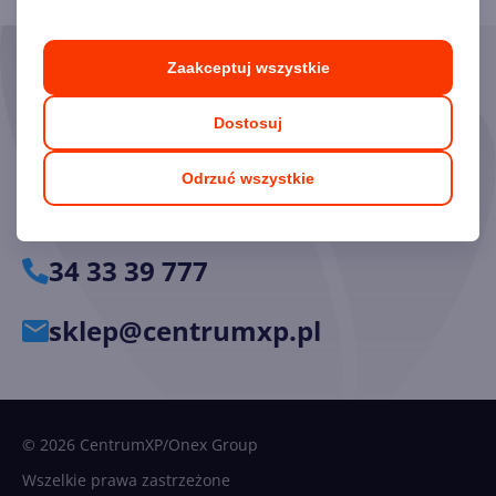
Zaakceptuj wszystkie
Skorzystaj z pomocy naszych
Ekspertów
Dostosuj
Chętnie odpowiemy na pytania i pomożemy dobrać
Odrzuć wszystkie
odpowiednie licencje.
34 33 39 777
sklep@centrumxp.pl
© 2026 CentrumXP/Onex Group
Wszelkie prawa zastrzeżone