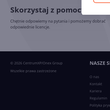
Skorzystaj z pomocy nasz
Chętnie odpowiemy na pytania i pomożemy dobrać
odpowiednie licencje.
NASZE S
© 2026 CentrumXP/Onex Group
Wszelkie prawa zastrzeżone
O nas
Kontakt
Kariera
Regulamin
Polityka pry