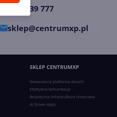
34 33 39 777
sklep@centrumxp.pl
SKLEP CENTRUMXP
Nowoczesna platforma danych
Efektywna komunikacja
Bezpieczna infrastruktura chmurowa
AI Driven Apps