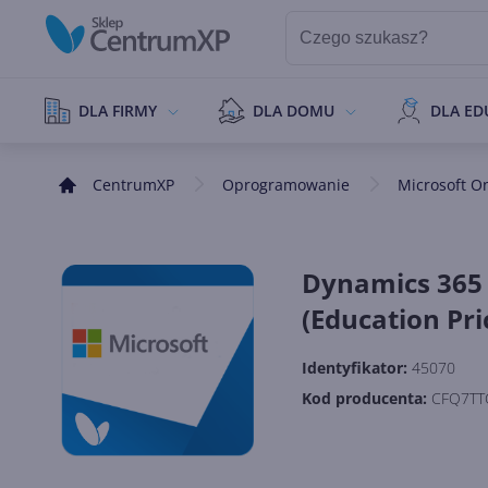
DLA FIRMY
DLA DOMU
DLA ED
CentrumXP
Oprogramowanie
Microsoft O
Dynamics 365 
(Education Pri
Identyfikator:
45070
Kod producenta:
CFQ7TT