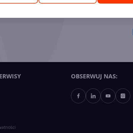
ych Ekspertów
ERWISY
OBSERWUJ NAS:
watności