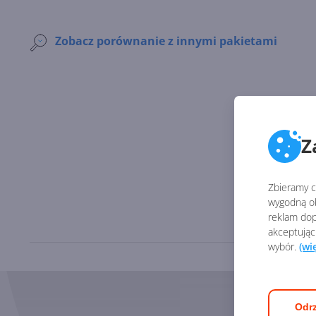
Zobacz porównanie z innymi pakietami
Z
Zbieramy ci
wygodną ob
reklam dop
akceptując
wybór.
(wi
Odrz