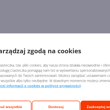
arządzaj zgodą na cookies
asteczka, tzw. pliki cookies, aby nasza strona działała niezawodnie i ofe
sługę.Ciasteczka pomagają nam też w wyświetlaniu spersonalizowanych 
asowanych do Twoich zainteresowań. Możesz zarządzać ustawieniami co
 wszystkie albo tylko niezbędne. W dowolnym momencie możesz zmieni
ęcej informacji o cookies w polityce prywatności)
uć wszystkie
Dostosuj
Zaakceptuj w