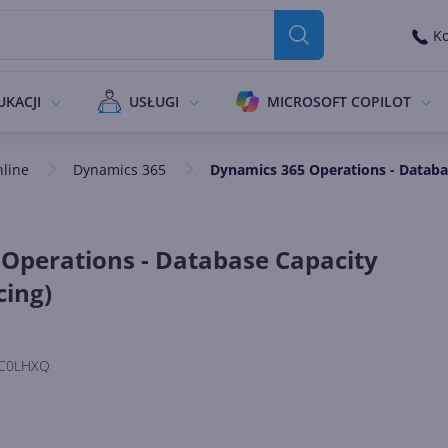
Ko
UKACJI
USŁUGI
MICROSOFT COPILOT
nline
Dynamics 365
Dynamics 365 Operations - Databas
Operations - Database Capacity
cing)
C0LHXQ