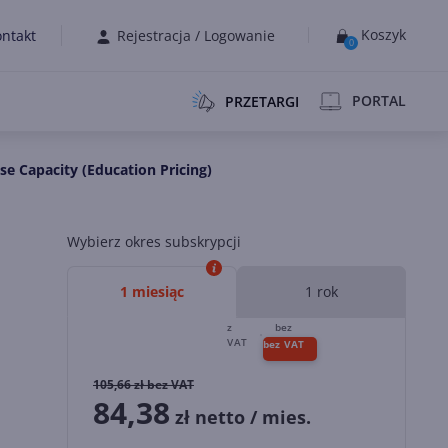
Koszyk
ntakt
Rejestracja
/
Logowanie
0
PORTAL
PRZETARGI
e Capacity (Education Pricing)
Wybierz okres subskrypcji
1 miesiąc
1 rok
105,66
zł bez VAT
84,38
zł netto / mies.