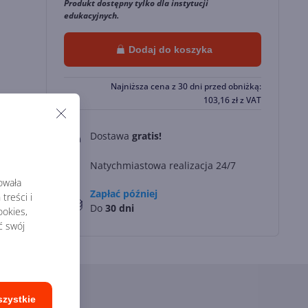
Produkt dostępny tylko dla instytucji
edukacyjnych.
Dodaj do koszyka
Najniższa cena z 30 dni przed obniżką:
103,16
zł
z VAT
Dostawa
gratis!
0
Natychmiastowa realizacja 24/7
rowała
Zapłać później
treści i
Do
30 dni
okies,
ć swój
szystkie