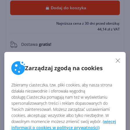
Dodaj do koszyka
Najniższa cena z 30 dni przed obniżką:
44,14
zł
z VAT
Dostawa
gratis!
0
Natychmiastowa realizacja 24/7
Zarządzaj zgodą na cookies
Zapłać później
Do
30 dni
Zbieramy ciasteczka, tzw. pliki cookies, aby nasza strona
działała niezawodnie i oferowała wygodną
Identyfikator:
45261
obsługę.Ciasteczka pomagają nam też w wyświetlaniu
spersonalizowanych treści i reklam dopasowanych do
Kod producenta:
CFQ7TTC0HD4G
Twoich zainteresowań. Możesz zarządzać ustawieniami
cookies, akceptując wszystkie albo tylko niezbędne. W
dowolnym momencie możesz zmienić swój wybór.
(więcej
Zobacz porównanie z innymi pakietami
informacji o cookies w polityce prywatności)