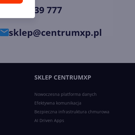
34 33 39 777
sklep@centrumxp.pl
SKLEP CENTRUMXP
Nowoczesna platforma danych
Efektywna komunikacja
Bezpieczna infrastruktura chmurowa
AI Driven Apps