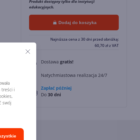
Produkt dostępny tylko dla instytucji
edukacyjnych.
Dodaj do koszyka
Najniższa cena z 30 dni przed obniżką:
60,70
zł
z VAT
Dostawa
gratis!
0
Natychmiastowa realizacja 24/7
rowała
Zapłać później
treści i
Do
30 dni
okies,
ć swój
szystkie