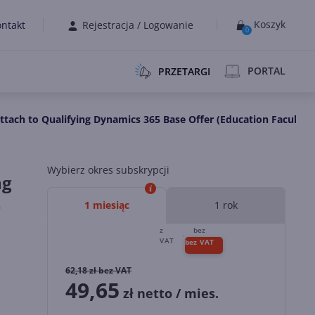
Koszyk
ntakt
Rejestracja
/
Logowanie
0
PORTAL
PRZETARGI
ach to Qualifying Dynamics 365 Base Offer (Education Faculty P
Wybierz okres subskrypcji
ng
)
1 miesiąc
1 rok
62,18
zł bez VAT
49,65
zł netto / mies.