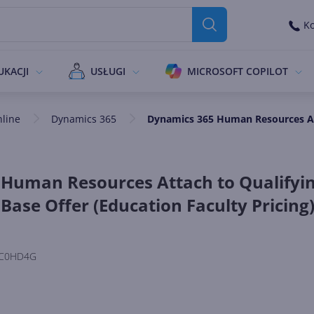
Ko
UKACJI
USŁUGI
MICROSOFT COPILOT
nline
Dynamics 365
Dynamics 365 Human Resources Att
Human Resources Attach to Qualifyi
ase Offer (Education Faculty Pricing
C0HD4G