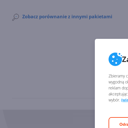
Zobacz porównanie z innymi pakietami
Z
Zbieramy ci
wygodną ob
reklam dop
akceptując
wybór.
(wi
Odrz