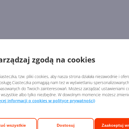
arządzaj zgodą na cookies
asteczka, tzw. pliki cookies, aby nasza strona działała niezawodnie i ofe
sługę.Ciasteczka pomagają nam też w wyświetlaniu spersonalizowanych 
asowanych do Twoich zainteresowań. Możesz zarządzać ustawieniami co
 wszystkie albo tylko niezbędne. W dowolnym momencie możesz zmieni
ęcej informacji o cookies w polityce prywatności)
uć wszystkie
Dostosuj
Zaakceptuj w