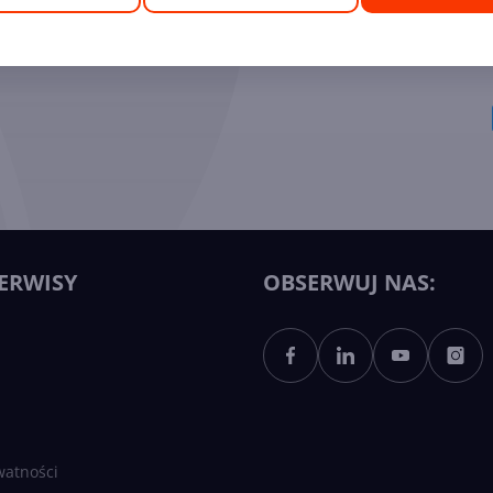
ych Ekspertów
ERWISY
OBSERWUJ NAS:
watności