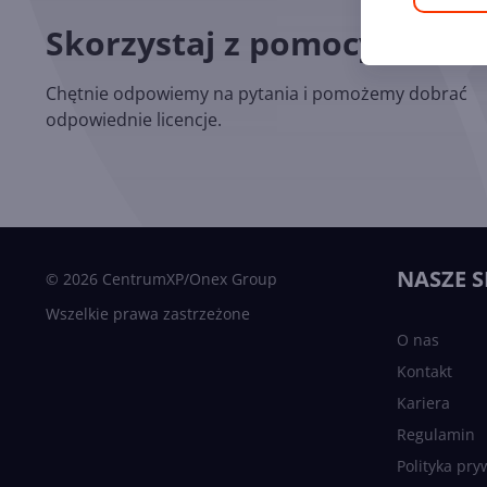
Skorzystaj z pomocy nasz
Chętnie odpowiemy na pytania i pomożemy dobrać
odpowiednie licencje.
NASZE S
© 2026 CentrumXP/Onex Group
Wszelkie prawa zastrzeżone
O nas
Kontakt
Kariera
Regulamin
Polityka pry