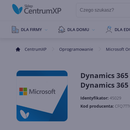
DLA FIRMY
DLA DOMU
DLA ED
CentrumXP
Oprogramowanie
Microsoft O
Dynamics 365 
Dynamics 365 B
Identyfikator:
45029
Kod producenta:
CFQ7TT