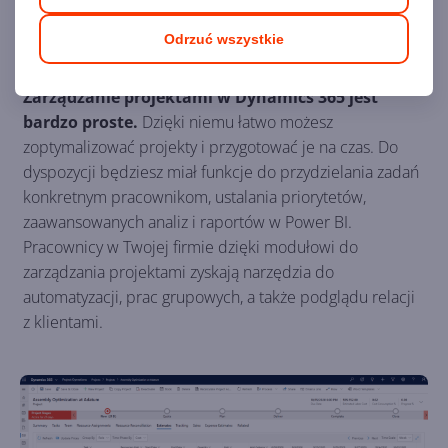
Odrzuć wszystkie
Zarządzanie projektami
Zarządzanie projektami w Dynamics 365 jest
bardzo proste.
Dzięki niemu łatwo możesz
zoptymalizować projekty i przygotować je na czas. Do
dyspozycji będziesz miał funkcje do przydzielania zadań
konkretnym pracownikom, ustalania priorytetów,
zaawansowanych analiz i raportów w Power BI.
Pracownicy w Twojej firmie dzięki modułowi do
zarządzania projektami zyskają narzędzia do
automatyzacji, prac grupowych, a także podglądu relacji
z klientami.