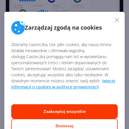
Zarządzaj zgodą na cookies
Usługi
Zbieramy ciasteczka, tzw. pliki cookies, aby nasza strona
Moduł
Usługi w Dynamics 365
— jak sama nazwa
działała niezawodnie i oferowała wygodną
mówi — służy do zarządzania szeroko pojętymi usługami.
obsługę.Ciasteczka pomagają nam też w wyświetlaniu
Dzięki niemu możesz zarządzać zleceniami na usługi,
spersonalizowanych treści i reklam dopasowanych do
przydzielaniem, ilością czasu, raportowaniem i analizą.
Twoich zainteresowań. Możesz zarządzać ustawieniami
cookies, akceptując wszystkie albo tylko niezbędne. W
Ponadto moduł Usługi w łatwy sposób pozwala
dowolnym momencie możesz zmienić swój wybór.
(więcej
planować spotkania i zarządzać nimi. Nie zabrakło
informacji o cookies w polityce prywatności)
bogatych wizualizacji, także geograficznych,
pozwalających zestawiać dane na mapach. Moduł Usługi
posiada również dedykowaną aplikację mobilną dla
pracowników, którzy dzięki niej zyskują dostęp do
Zaakceptuj wszystkie
czytnika kodów kreskowych, RFID, czytnika kart
kredytowych i zbierania podpisów.
Dostosuj