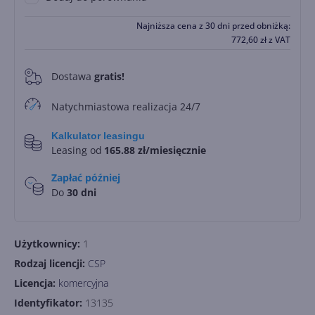
Najniższa cena z 30 dni przed obniżką:
772,60
zł
z VAT
Dostawa
gratis!
0
Natychmiastowa realizacja 24/7
Kalkulator leasingu
Leasing od
165.88 zł/miesięcznie
Zapłać później
Do
30 dni
Użytkownicy:
1
Rodzaj licencji:
CSP
Licencja:
komercyjna
Identyfikator:
13135