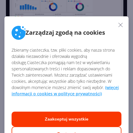
Zarządzaj zgodą na cookies
Usługi
Zbieramy ciasteczka, tzw. pliki cookies, aby nasza strona
działała niezawodnie i oferowała wygodną
Moduł
Usługi w Dynamics 365
— jak sama nazwa
obsługę.Ciasteczka pomagają nam też w wyświetlaniu
mówi — służy do zarządzania szeroko pojętymi usługami.
spersonalizowanych treści i reklam dopasowanych do
Dzięki niemu możesz zarządzać zleceniami na usługi,
Twoich zainteresowań. Możesz zarządzać ustawieniami
przydzielaniem, ilością czasu, raportowaniem i analizą.
cookies, akceptując wszystkie albo tylko niezbędne. W
Ponadto moduł Usługi w łatwy sposób pozwala
dowolnym momencie możesz zmienić swój wybór.
(więcej
informacji o cookies w polityce prywatności)
planować spotkania i zarządzać nimi. Nie zabrakło
bogatych wizualizacji, także geograficznych,
pozwalających zestawiać dane na mapach. Moduł Usługi
posiada również dedykowaną aplikację mobilną dla
Zaakceptuj wszystkie
pracowników, którzy dzięki niej zyskują dostęp do
czytnika kodów kreskowych, RFID, czytnika kart