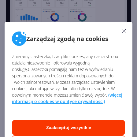
Zarządzaj zgodą na cookies
Usługi
Zbieramy ciasteczka, tzw. pliki cookies, aby nasza strona
działała niezawodnie i oferowała wygodną
Moduł
Usługi w Dynamics 365
— jak sama nazwa
obsługę.Ciasteczka pomagają nam też w wyświetlaniu
spersonalizowanych treści i reklam dopasowanych do
mówi — służy do zarządzania szeroko pojętymi usługami.
Twoich zainteresowań. Możesz zarządzać ustawieniami
Dzięki niemu możesz zarządzać zleceniami na usługi,
cookies, akceptując wszystkie albo tylko niezbędne. W
przydzielaniem, ilością czasu, raportowaniem i analizą.
dowolnym momencie możesz zmienić swój wybór.
(więcej
Ponadto moduł Usługi w łatwy sposób pozwala
informacji o cookies w polityce prywatności)
planować spotkania i zarządzać nimi. Nie zabrakło
bogatych wizualizacji, także geograficznych,
pozwalających zestawiać dane na mapach. Moduł Usługi
Zaakceptuj wszystkie
posiada również dedykowaną aplikację mobilną dla