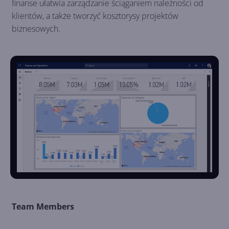
finanse ułatwia zarządzanie ściąganiem należności od
klientów, a także tworzyć kosztorysy projektów
biznesowych.
Team Members