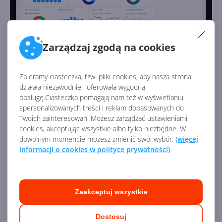
Zarządzaj zgodą na cookies
Usługi
Zbieramy ciasteczka, tzw. pliki cookies, aby nasza strona
Moduł
Usługi w Dynamics 365
— jak sama nazwa
działała niezawodnie i oferowała wygodną
mówi — służy do zarządzania szeroko pojętymi usługami.
obsługę.Ciasteczka pomagają nam też w wyświetlaniu
Dzięki niemu możesz zarządzać zleceniami na usługi,
spersonalizowanych treści i reklam dopasowanych do
przydzielaniem, ilością czasu, raportowaniem i analizą.
Twoich zainteresowań. Możesz zarządzać ustawieniami
cookies, akceptując wszystkie albo tylko niezbędne. W
Ponadto moduł Usługi w łatwy sposób pozwala
dowolnym momencie możesz zmienić swój wybór.
(więcej
planować spotkania i zarządzać nimi. Nie zabrakło
informacji o cookies w polityce prywatności)
bogatych wizualizacji, także geograficznych,
pozwalających zestawiać dane na mapach. Moduł Usługi
posiada również dedykowaną aplikację mobilną dla
pracowników, którzy dzięki niej zyskują dostęp do
Zaakceptuj wszystkie
czytnika kodów kreskowych, RFID, czytnika kart
kredytowych i zbierania podpisów.
Dostosuj