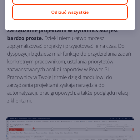
Odrzuć wszystkie
Zarządzanie projektami
Zarządzanie projektami w Dynamics 365 jest
bardzo proste.
Dzięki niemu łatwo możesz
zoptymalizować projekty i przygotować je na czas. Do
dyspozycji będziesz miał funkcje do przydzielania zadań
konkretnym pracownikom, ustalania priorytetów,
zaawansowanych analiz i raportów w Power BI.
Pracownicy w Twojej firmie dzięki modułowi do
zarządzania projektami zyskają narzędzia do
automatyzacji, prac grupowych, a także podglądu relacji
z klientami.