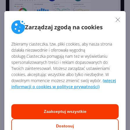
Zarządzaj zgodą na cookies
Usługi
Zbieramy ciasteczka, tzw. pliki cookies, aby nasza strona
Moduł
Usługi w Dynamics 365
— jak sama nazwa
działała niezawodnie i oferowała wygodną
mówi — służy do zarządzania szeroko pojętymi usługami.
obsługę.Ciasteczka pomagają nam też w wyświetlaniu
Dzięki niemu możesz zarządzać zleceniami na usługi,
spersonalizowanych treści i reklam dopasowanych do
przydzielaniem, ilością czasu, raportowaniem i analizą.
Twoich zainteresowań. Możesz zarządzać ustawieniami
cookies, akceptując wszystkie albo tylko niezbędne. W
Ponadto moduł Usługi w łatwy sposób pozwala
dowolnym momencie możesz zmienić swój wybór.
(więcej
planować spotkania i zarządzać nimi. Nie zabrakło
informacji o cookies w polityce prywatności)
bogatych wizualizacji, także geograficznych,
pozwalających zestawiać dane na mapach. Moduł Usługi
posiada również dedykowaną aplikację mobilną dla
pracowników, którzy dzięki niej zyskują dostęp do
Zaakceptuj wszystkie
czytnika kodów kreskowych, RFID, czytnika kart
kredytowych i zbierania podpisów.
Dostosuj