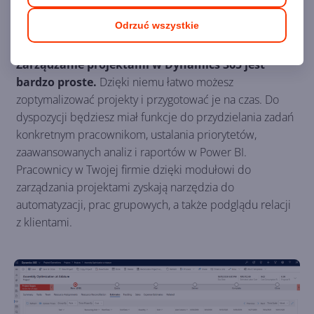
Zarządzanie projektami
Odrzuć wszystkie
Zarządzanie projektami w Dynamics 365 jest
bardzo proste.
Dzięki niemu łatwo możesz
zoptymalizować projekty i przygotować je na czas. Do
dyspozycji będziesz miał funkcje do przydzielania zadań
konkretnym pracownikom, ustalania priorytetów,
zaawansowanych analiz i raportów w Power BI.
Pracownicy w Twojej firmie dzięki modułowi do
zarządzania projektami zyskają narzędzia do
automatyzacji, prac grupowych, a także podglądu relacji
z klientami.