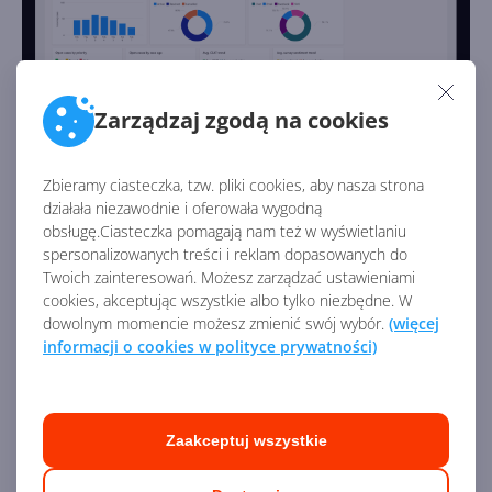
Zarządzaj zgodą na cookies
Usługi
Zbieramy ciasteczka, tzw. pliki cookies, aby nasza strona
działała niezawodnie i oferowała wygodną
Moduł
Usługi w Dynamics 365
— jak sama nazwa
obsługę.Ciasteczka pomagają nam też w wyświetlaniu
mówi — służy do zarządzania szeroko pojętymi usługami.
spersonalizowanych treści i reklam dopasowanych do
Dzięki niemu możesz zarządzać zleceniami na usługi,
Twoich zainteresowań. Możesz zarządzać ustawieniami
przydzielaniem, ilością czasu, raportowaniem i analizą.
cookies, akceptując wszystkie albo tylko niezbędne. W
Ponadto moduł Usługi w łatwy sposób pozwala
dowolnym momencie możesz zmienić swój wybór.
(więcej
informacji o cookies w polityce prywatności)
planować spotkania i zarządzać nimi. Nie zabrakło
bogatych wizualizacji, także geograficznych,
pozwalających zestawiać dane na mapach. Moduł Usługi
posiada również dedykowaną aplikację mobilną dla
Zaakceptuj wszystkie
pracowników, którzy dzięki niej zyskują dostęp do
czytnika kodów kreskowych, RFID, czytnika kart