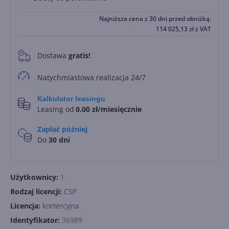
Najniższa cena z 30 dni przed obniżką:
114 025,13
zł
z VAT
Dostawa
gratis!
0
Natychmiastowa realizacja 24/7
Kalkulator leasingu
Leasing od
0.00 zł/miesięcznie
Zapłać później
Do
30 dni
Użytkownicy:
1
Rodzaj licencji:
CSP
Licencja:
komercyjna
Identyfikator:
36989