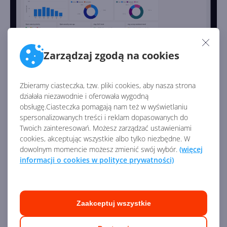
Zarządzaj zgodą na cookies
Usługi
Zbieramy ciasteczka, tzw. pliki cookies, aby nasza strona
działała niezawodnie i oferowała wygodną
Moduł
Usługi w Dynamics 365
— jak sama nazwa
obsługę.Ciasteczka pomagają nam też w wyświetlaniu
mówi — służy do zarządzania szeroko pojętymi usługami.
spersonalizowanych treści i reklam dopasowanych do
Dzięki niemu możesz zarządzać zleceniami na usługi,
Twoich zainteresowań. Możesz zarządzać ustawieniami
przydzielaniem, ilością czasu, raportowaniem i analizą.
cookies, akceptując wszystkie albo tylko niezbędne. W
Ponadto moduł Usługi w łatwy sposób pozwala
dowolnym momencie możesz zmienić swój wybór.
(więcej
informacji o cookies w polityce prywatności)
planować spotkania i zarządzać nimi. Nie zabrakło
bogatych wizualizacji, także geograficznych,
pozwalających zestawiać dane na mapach. Moduł Usługi
posiada również dedykowaną aplikację mobilną dla
Zaakceptuj wszystkie
pracowników, którzy dzięki niej zyskują dostęp do
czytnika kodów kreskowych, RFID, czytnika kart