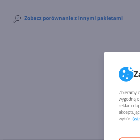
Zobacz porównanie z innymi pakietami
Z
Zbieramy ci
wygodną ob
reklam dop
akceptując
wybór.
(wi