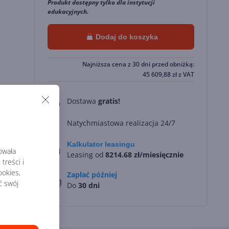
Produkt dostępny tylko dla instytucji
edukacyjnych.
Dodaj do koszyka
Najniższa cena z 30 dni przed obniżką:
45 609,88
zł
z VAT
Dostawa
gratis!
0
Natychmiastowa realizacja 24/7
Kalkulator leasingu
rowała
Leasing od
8214.68 zł/miesięcznie
treści i
okies,
Zapłać później
ć swój
Do
30 dni