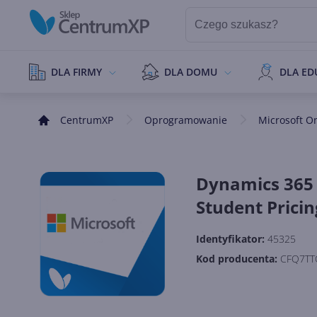
DLA FIRMY
DLA DOMU
DLA ED
CentrumXP
Oprogramowanie
Microsoft O
Dynamics 365 
Student Pricin
Identyfikator:
45325
Kod producenta:
CFQ7TT