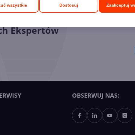
uć wszystkie
Dostosuj
Zaakceptuj w
ych Ekspertów
ERWISY
OBSERWUJ NAS: