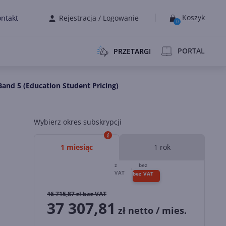
Koszyk
ntakt
Rejestracja
/
Logowanie
0
PORTAL
PRZETARGI
and 5 (Education Student Pricing)
Wybierz okres subskrypcji
1 miesiąc
1 rok
46 715,87
zł bez VAT
37 307,81
zł netto / mies.