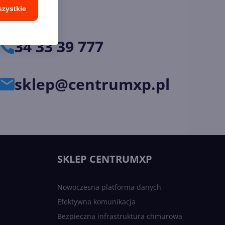
szystkie
34 33 39 777
sklep@centrumxp.pl
SKLEP CENTRUMXP
Nowoczesna platforma danych
Efektywna komunikacja
Bezpieczna infrastruktura chmurowa