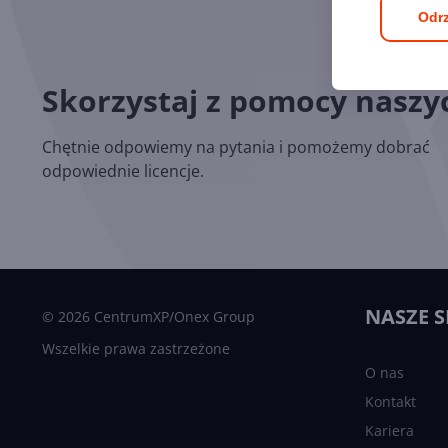
Odrz
Skorzystaj z pomocy nasz
Chętnie odpowiemy na pytania i pomożemy dobrać
odpowiednie licencje.
NASZE S
© 2026 CentrumXP/Onex Group
Wszelkie prawa zastrzeżone
O nas
Kontakt
Kariera