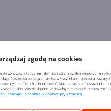
arządzaj zgodą na cookies
asteczka, tzw. pliki cookies, aby nasza strona działała niezawodnie i ofe
sługę.Ciasteczka pomagają nam też w wyświetlaniu spersonalizowanych 
asowanych do Twoich zainteresowań. Możesz zarządzać ustawieniami co
 wszystkie albo tylko niezbędne. W dowolnym momencie możesz zmieni
ęcej informacji o cookies w polityce prywatności)